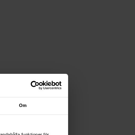
 28 flaskor
– 46 flaskor
Om
andahålla funktioner för