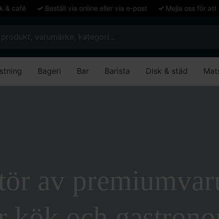
ök & café
Beställ via online eller via e-post
Mejla oss för att
stning
Bageri
Bar
Barista
Disk & städ
Mat
utör av premiumva
r kök och gastron