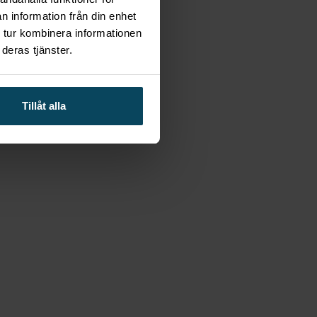
 50 flaskor
n information från din enhet
 tur kombinera informationen
deras tjänster.
Tillåt alla
 30 flaskor
– 32 flaskor