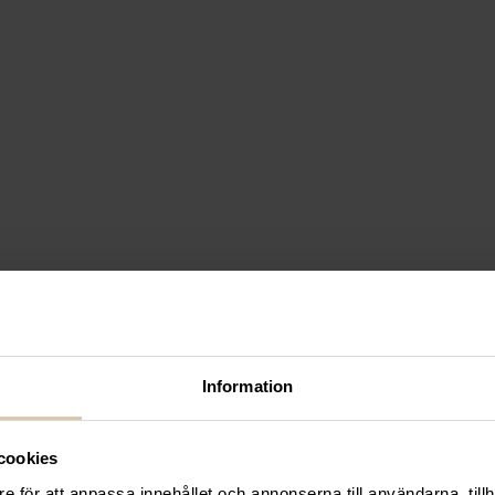
vinkyl – Dunavox HOME 28 –
inkyl – Dunavox FLOW 46H 
Information
cookies
e för att anpassa innehållet och annonserna till användarna, tillh