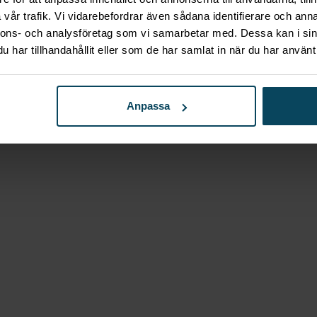
vinkyl – Dunavox HOME 50 –
vår trafik. Vi vidarebefordrar även sådana identifierare och anna
nnons- och analysföretag som vi samarbetar med. Dessa kan i sin
har tillhandahållit eller som de har samlat in när du har använt 
Anpassa
vinkyl – Dunavox HOME 30 –
inkyl – Dunavox FLOW 32D 