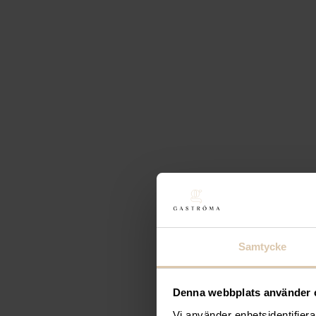
Lägg till i favoriter
Dunavox
Fristående 
7 192
kr
(Exkl. moms)
Köp
Lägg till i favoriter
Lägg till i favoriter
Dunavox
Inbyggbar v
19 992
kr
(Exkl. moms)
Köp
Samtycke
Lägg till i favoriter
Denna webbplats använder 
Lägg till i favoriter
Vi använder enhetsidentifierar