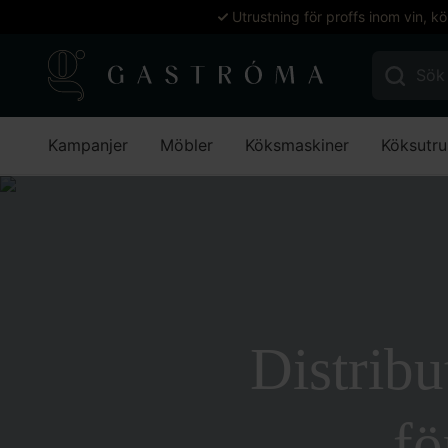
Utrustning för proffs inom vin, k
Sök efter:
Kampanjer
Möbler
Köksmaskiner
Köksutru
Distrib
fö