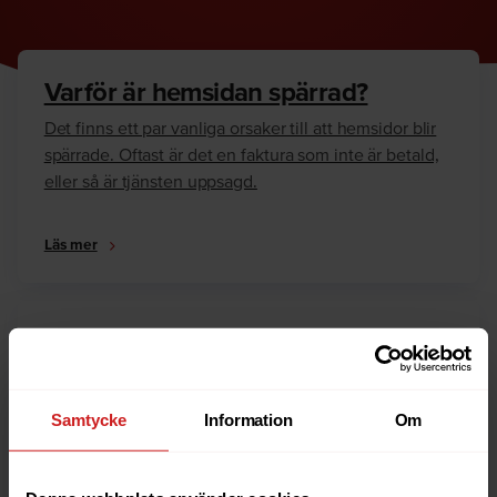
Varför är hemsidan spärrad?
Det finns ett par vanliga orsaker till att hemsidor blir
spärrade. Oftast är det en faktura som inte är betald,
eller så är tjänsten uppsagd.
Läs mer
Hur kan jag häva spärren?
Är du ägare till hemsidan eller domännamnet så har
vi skrivit en guide som går igenom dom vanligaste
Samtycke
Information
Om
anledningarna till varför en hemsida är spärrad.
Läs mer