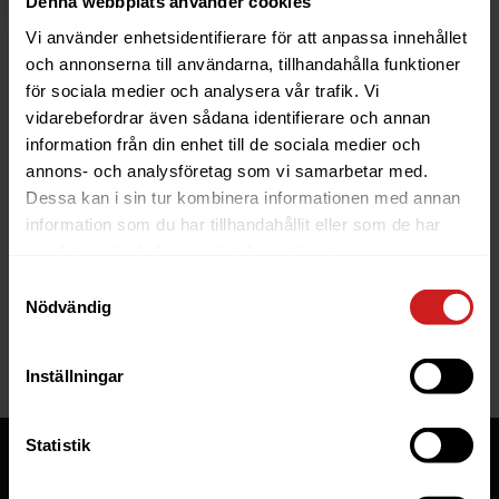
Denna webbplats använder cookies
Vi använder enhetsidentifierare för att anpassa innehållet
och annonserna till användarna, tillhandahålla funktioner
för sociala medier och analysera vår trafik. Vi
vidarebefordrar även sådana identifierare och annan
information från din enhet till de sociala medier och
The website you were trying to
annons- och analysföretag som vi samarbetar med.
reach has been suspended
Dessa kan i sin tur kombinera informationen med annan
information som du har tillhandahållit eller som de har
The website you have tried to access is suspended. Please
samlat in när du har använt deras tjänster.
contact the owner of the website for further information.
Samtyckesval
Nödvändig
If you are the owner of this website or domain please
read
this FAQ
that goes through the most common reasons for a
website to be suspended.
Inställningar
Statistik
Tjänster