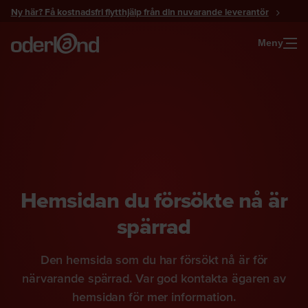
Gå
Ny här? Få kostnadsfri flytthjälp från din nuvarande leverantör
till
innehåll
Meny
Hemsidan du försökte nå är
spärrad
Den hemsida som du har försökt nå är för
närvarande spärrad. Var god kontakta ägaren av
hemsidan för mer information.