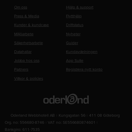
Om oss
Hjälp & support
Press & Media
Flytthjälp
Kunder & kundcase
Driftstatus
Miljöarbete
Nyheter
Säkerhetsarbete
Guider
Datahallar
Kundavdelningen
Jobba hos oss
App Suite
Partners
Registrera nytt konto
Villkor & policies
Oderland Webbhotell AB
Kungsgatan 56
411 08 Göteborg
Org. no: 556680-8746
VAT no: SE556680874601
Bankgiro: 611-7535