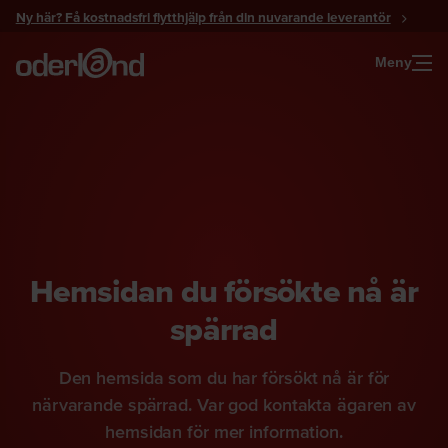
Gå
Ny här? Få kostnadsfri flytthjälp från din nuvarande leverantör
till
innehåll
Meny
Hemsidan du försökte nå är
spärrad
Den hemsida som du har försökt nå är för
närvarande spärrad. Var god kontakta ägaren av
hemsidan för mer information.