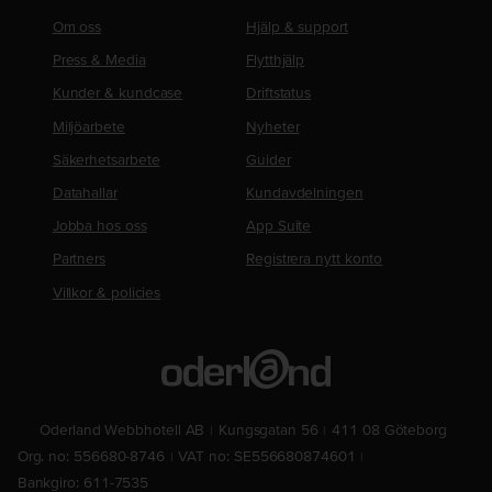
Om oss
Hjälp & support
Press & Media
Flytthjälp
Kunder & kundcase
Driftstatus
Miljöarbete
Nyheter
Säkerhetsarbete
Guider
Datahallar
Kundavdelningen
Jobba hos oss
App Suite
Partners
Registrera nytt konto
Villkor & policies
Oderland Webbhotell AB
Kungsgatan 56
411 08 Göteborg
Org. no: 556680-8746
VAT no: SE556680874601
Bankgiro: 611-7535