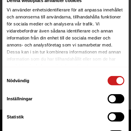
Denna webbplats använder cookies
Vi använder enhetsidentifierare för att anpassa innehållet
och annonserna till användarna, tillhandahålla funktioner
för sociala medier och analysera vår trafik. Vi
vidarebefordrar även sådana identifierare och annan
information från din enhet till de sociala medier och
The website you were trying to
annons- och analysföretag som vi samarbetar med.
reach has been suspended
Dessa kan i sin tur kombinera informationen med annan
information som du har tillhandahållit eller som de har
The website you have tried to access is suspended. Please
samlat in när du har använt deras tjänster.
contact the owner of the website for further information.
Samtyckesval
Nödvändig
If you are the owner of this website or domain please
read
this FAQ
that goes through the most common reasons for a
website to be suspended.
Inställningar
Statistik
Tjänster