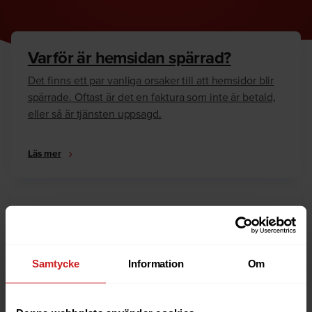
Varför är hemsidan spärrad?
Det finns ett par vanliga orsaker till att hemsidor blir
spärrade. Oftast är det en faktura som inte är betald,
eller så är tjänsten uppsagd.
Läs mer
Hur kan jag häva spärren?
Är du ägare till hemsidan eller domännamnet så har
vi skrivit en guide som går igenom dom vanligaste
Samtycke
Information
Om
anledningarna till varför en hemsida är spärrad.
Läs mer