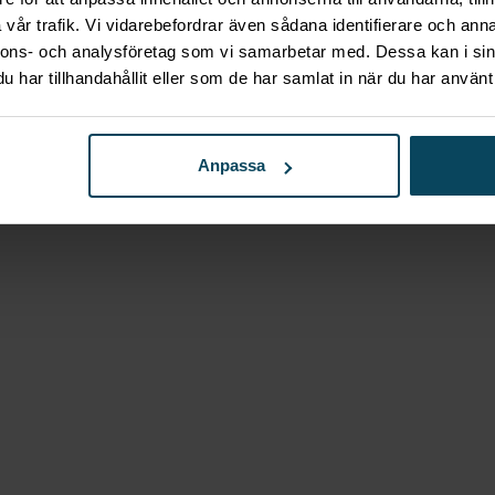
, 1230 ml
vår trafik. Vi vidarebefordrar även sådana identifierare och anna
356,60 kr.
nnons- och analysföretag som vi samarbetar med. Dessa kan i sin
har tillhandahållit eller som de har samlat in när du har använt 
Anpassa
ie, 1920 ml
antverk