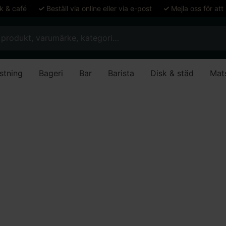
ök & café
Beställ via online eller via e-post
Mejla oss för att
stning
Bageri
Bar
Barista
Disk & städ
Mat
araffer