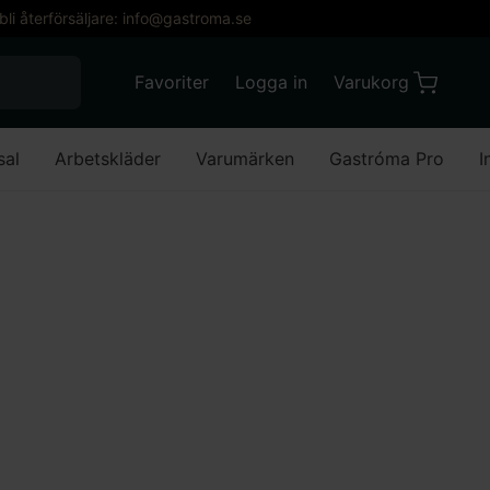
 bli återförsäljare: info@gastroma.se
När automatisk komplettering av resultat är till
Favoriter
Logga in
Varukorg
Varukorg
Favoriter
Mitt konto
sal
Arbetskläder
Varumärken
Gastróma Pro
I