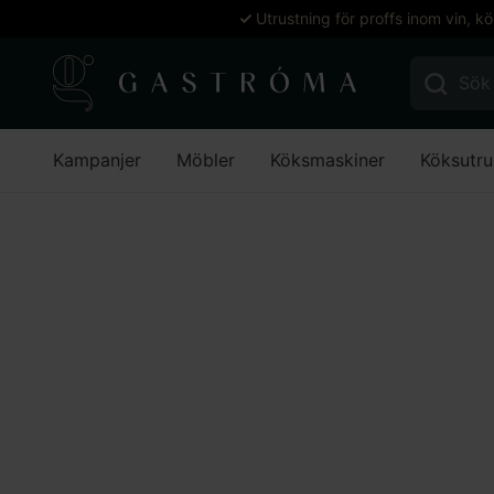
Utrustning för proffs inom vin, k
Sök efter:
Kampanjer
Möbler
Köksmaskiner
Köksutru
Hem
Inspiration
Magin bakom Riedels munblåsta glask