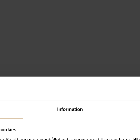
”Merlot”, 970 ml
Information
cookies
e för att anpassa innehållet och annonserna till användarna, tillh