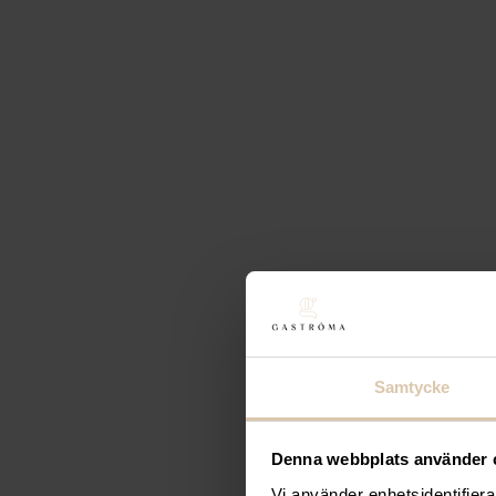
Lägg till i favoriter
Lägg till i favoriter
Riedel
Riedel Karaff 
311,20
kr
(Exkl. moms)
Köp
-15%
Samtycke
Lägg till i favoriter
Lägg till i favoriter
Denna webbplats använder 
Vi använder enhetsidentifierar