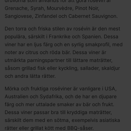
druvorna som används för att göra rosévin är
Grenache, Syrah, Mourvèdre, Pinot Noir,
Sangiovese, Zinfandel och Cabernet Sauvignon.
Den torra och friska stilen av rosévin är den mest
populära, särskilt i Frankrike och Spanien. Dessa
viner har en ljus färg och en syrlig smakprofil, med
noter av citrus och röda bär. Dessa viner är
utmärkta parningspartner till lättare maträtter,
såsom grillad fisk eller kyckling, sallader, skaldjur
och andra lätta rätter.
Mörka och fruktiga roséviner är vanligare i USA,
Australien och Sydafrika, och de har en djupare
färg och mer uttalade smaker av bär och frukt.
Dessa viner passar bra till kryddiga maträtter,
särskilt dem med en sötma, exempelvis asiatiska
rätter eller grillat kött med BBQ-såser.