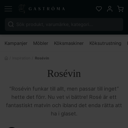
Varu
Favoriter
Mitt kont
Sök efter:
Nä
Kampanjer
Möbler
Köksmaskiner
Köksutrustning
Inspiration
Rosévin
Rosévin
”Rosévin funkar till allt, men passar till inget”
hette det förr. Nu vet vi bättre! Rosé är ett
fantastiskt matvin och ibland det enda rätta att
ha i glaset.