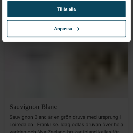
druvsorterna Sémillon, Muscadelle och Sauvignon
Tillåt alla
Blanc. Med toner av honung, persikor, torkad frukt
och med en subtil nötighet som rör sig genom
vinet gör sig ett glas Sauternes sig utmärkt till
Anpassa
desserten.
Sauvignon Blanc
Sauvignon Blanc är en grön druva med ursprung i
Loiredalen i Frankrike. Idag odlas druvan över hela
världen och Nya Zeeland brukar ibland kallas för