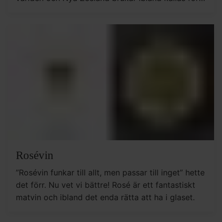
Sauvignon Blancs andra hem. Vinerna skiljer sig
något i stil beroende på odlingsland. Gemensamt
för dem alla är en frisk och aromatisk karaktär.
Rosévin
”Rosévin funkar till allt, men passar till inget” hette
det förr. Nu vet vi bättre! Rosé är ett fantastiskt
matvin och ibland det enda rätta att ha i glaset.