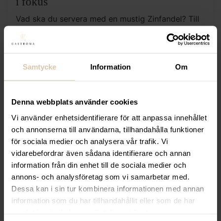
i fokus
Vad ska du servera med en mustig Zinfandel? Till
en smörig Chardonnay, somrig Rosé eller en frisk
Champagne? Vi ger dig tips på hur du matchar
rätt maträtt till rätt vin!
Samtycke
Information
Om
Denna webbplats använder cookies
Vi använder enhetsidentifierare för att anpassa innehållet
och annonserna till användarna, tillhandahålla funktioner
för sociala medier och analysera vår trafik. Vi
vidarebefordrar även sådana identifierare och annan
information från din enhet till de sociala medier och
annons- och analysföretag som vi samarbetar med.
Dessa kan i sin tur kombinera informationen med annan
Sauternes
information som du har tillhandahållit eller som de har
samlat in när du har använt deras tjänster.
Ett smakrikt, sött vin med en blandning av de tre