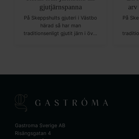
gjutjärnspanna
arv
På Skeppshults gjuteri i Västbo
På Ske
härad så har man
traditionsenligt gjutit järn i över
traditi
100 år. Av materialet gjutjärn så
100 år.
skapar man ett av de mest
skap
mångsidiga kokkärlen i ditt kök.
mångsid
Gastroma Sverige AB
Risängsgatan 4