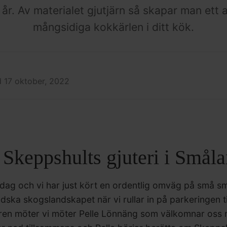
 år. Av materialet gjutjärn så skapar man ett
mångsidiga kokkärlen i ditt kök.
d 17 oktober, 2022
Skeppshults gjuteri i Smål
rdag och vi har just kört en ordentlig omväg på små s
a skogslandskapet när vi rullar in på parkeringen till 
örren möter vi möter Pelle Lönnäng som välkomnar os