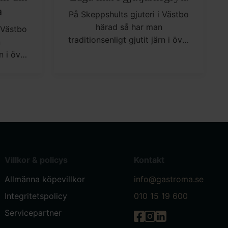
a
På Skeppshults gjuteri i Västbo
härad så har man
 Västbo
traditionsenligt gjutit järn i över
n
100 år. Av materialet gjutjärn så
n i över
skapar man ett av de mest
tjärn så
mångsidiga kokkärlen i ditt kök.
 mest
itt kök.
Villkor & policys
Kontakt
Allmänna köpevillkor
info@gastroma.se
Integritetspolicy
010 15 19 600
Servicepartner
Gastróma på Facebook
Gastróma på Instagr
Gastróma på Linke