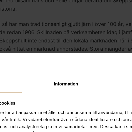
ter ned tillsammans och Pelle börjar berätta om Skepps
storia.
 så har man traditionsenligt gjutit järn i över 100 år, 
ade redan 1906. Skillnaden på verksamheten idag i jäm
Skeppshult inte endast till den lokala marknaden här i
ckså hittat en marknad annorstädes. Stora mängder a
 kvalitetsmedvetna kunder runt om i världen, inte bara
en.
eger vi oss in i fabriken där ljudet från maskinerna dån
Information
i luften och på lastbryggan ligger en stapel med järnta
er om produktionsprocessen
här
.
cookies
e för att anpassa innehållet och annonserna till användarna, tillh
vår trafik. Vi vidarebefordrar även sådana identifierare och anna
er om Skeppshults gjuteri så är du välkommen att bes
nnons- och analysföretag som vi samarbetar med. Dessa kan i sin