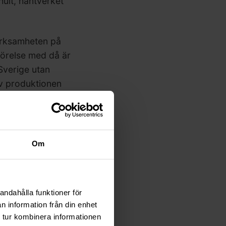
hult, hantverket
verksamheten på
förelse med då är
 Sverige utan
v produktionen
 i Europa men också
ar, en doft av
Om
ckor redo för
andahålla funktioner för
n information från din enhet
öka deras hemsida
 tur kombinera informationen