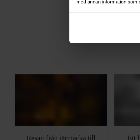
här
.
med annan information som du 
Resan från järntacka till
Ett 