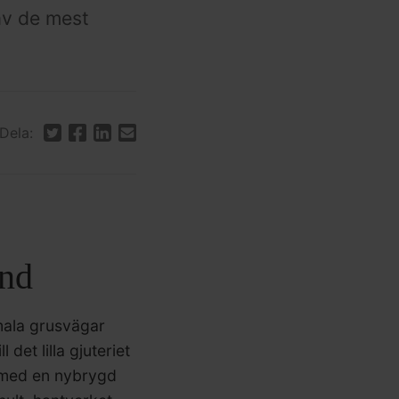
 av de mest
Dela:
and
mala grusvägar
det lilla gjuteriet
s med en nybrygd