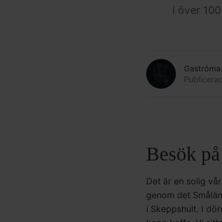
i över 100
Gastróma
Publicera
Besök på 
Det är en solig vå
genom det Småländsk
i Skeppshult. I d