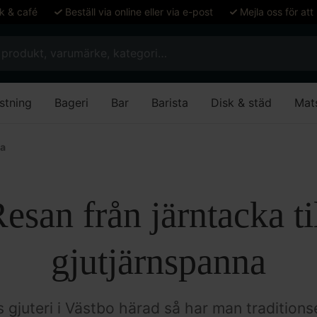
ök & café
Beställ via online eller via e-post
Mejla oss för att
stning
Bageri
Bar
Barista
Disk & städ
Mat
na
esan från järntacka ti
gjutjärnspanna
gjuteri i Västbo härad så har man traditionsen