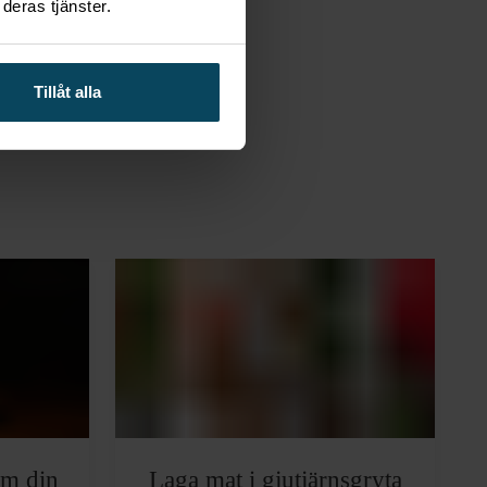
deras tjänster.
Tillåt alla
om din
Laga mat i gjutjärnsgryta