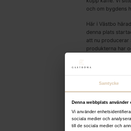
kopp kaffe. Vi sit
och om bygdens hi
Här i Västbo härad
denna plats start
att nu producerar 
produkterna har o
går på export till
i Amerika och i Asi
Efter vårt samtal b
Samtycke
varmt järn hägrar 
smältning. Läs m
Denna webbplats använder 
Vi använder enhetsidentifierar
sociala medier och analysera 
Om du vill läsa m
till de sociala medier och a