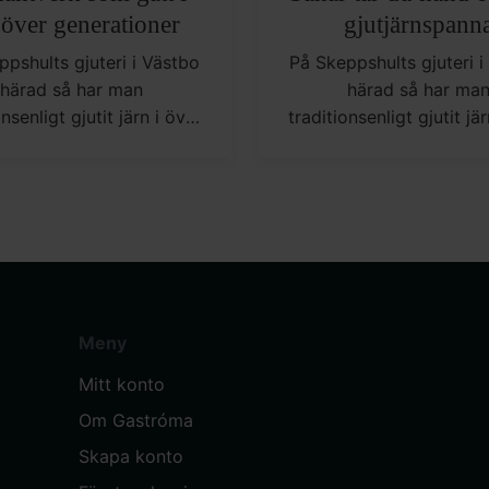
 över generationer
gjutjärnspann
ppshults gjuteri i Västbo
På Skeppshults gjuteri i
härad så har man
härad så har ma
onsenligt gjutit järn i över
traditionsenligt gjutit jär
 Av materialet gjutjärn så
100 år. Av materialet gju
ar man ett av de mest
skapar man ett av de
iga kokkärlen i ditt kök.
mångsidiga kokkärlen i d
Meny
Mitt konto
Om Gastróma
Skapa konto