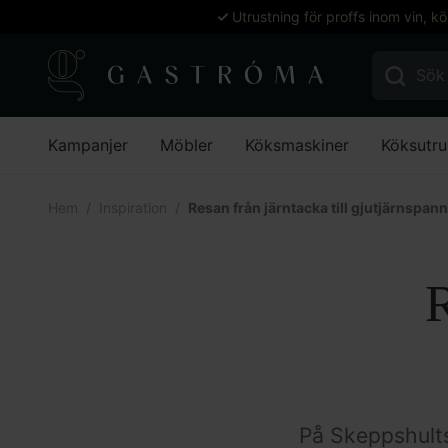
Utrustning för proffs inom vin, k
Sök efter:
Kampanjer
Möbler
Köksmaskiner
Köksutru
Hem
Inspiration
Resan från järntacka till gjutjärnspan
R
På Skeppshults 