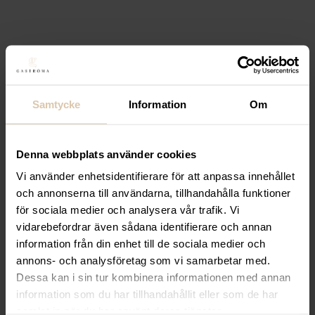
Glömt ditt lösenord?
Bli stammis hos oss och ta del
av fantastiska inköpspriser
Vare sig du driver ett mindre café eller en större
Samtycke
Information
Om
restaurangkedja så finns det anledning att bli
stammis hos oss. Som stammis hos Gastróma finns
Denna webbplats använder cookies
det möjlighet att åtnjuta fantastiska priser på dina
volyminköp. Du får också tillgång till exklusiva
Vi använder enhetsidentifierare för att anpassa innehållet
produkterbjudanden så som Riedels ”Restaurant”
och annonserna till användarna, tillhandahålla funktioner
för sociala medier och analysera vår trafik. Vi
serie och mycket, mycket mer!
vidarebefordrar även sådana identifierare och annan
Bli stammis
information från din enhet till de sociala medier och
annons- och analysföretag som vi samarbetar med.
Dessa kan i sin tur kombinera informationen med annan
information som du har tillhandahållit eller som de har
samlat in när du har använt deras tjänster.