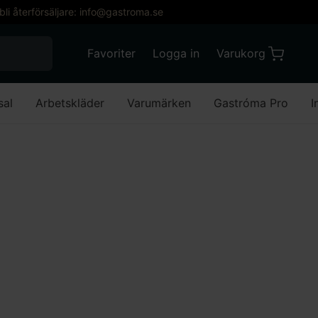
 bli återförsäljare: info@gastroma.se
När automatisk komplettering av resultat är till
Favoriter
Logga in
Varukorg
Varukorg
Favoriter
Mitt konto
sal
Arbetskläder
Varumärken
Gastróma Pro
I