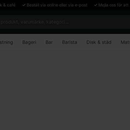
ök & café
Beställ via online eller via e-post
Mejla oss för att
stning
Bageri
Bar
Barista
Disk & städ
Mat
tt stål, 400 mm
tfritt stål, 400 mm