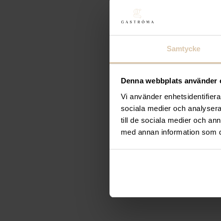
Bar up
Barsked, koppa
199,20
kr
(Exkl. moms)
Köp
Samtycke
Beskrivning
Denna webbplats använder 
Framtagen till bartenders men fungerar lika bra 
Vi använder enhetsidentifierar
sociala medier och analysera 
STORLEK
till de sociala medier och a
Längd: 40 cm
med annan information som du 
Bredd: 2.8 cm
Vikt : 0,046 kg(s)
Artikelnummer: BT0166635