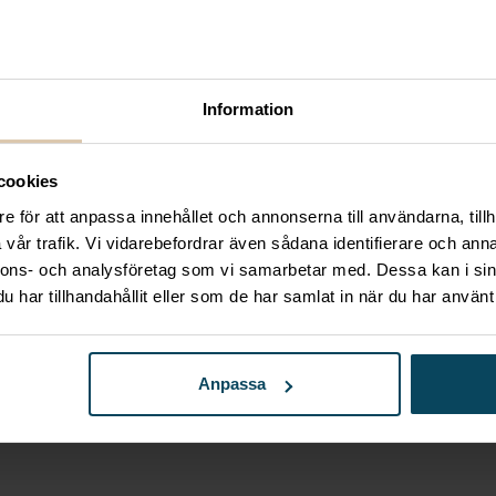
r, 27 x 20 x (h) 450mm
Information
cookies
hemma. Denna barsked är av rostfritt 18/10 stål.
e för att anpassa innehållet och annonserna till användarna, tillh
vår trafik. Vi vidarebefordrar även sådana identifierare och anna
nnons- och analysföretag som vi samarbetar med. Dessa kan i sin
har tillhandahållit eller som de har samlat in när du har använt 
Anpassa