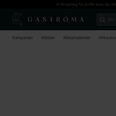
Utrustning för proffs inom vin, k
Sök efter:
Kampanjer
Möbler
Köksmaskiner
Köksutru
Hem
Bar
Barutrustning
Barskedar
Barsked, rostfri
Lägg till i favoriter
Lägg till i favoriter
Exxent
Barsked, ros