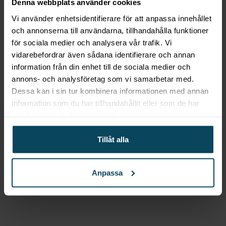
1 679,20
kr
(Exkl. moms)
Denna webbplats använder cookies
Köp
Vi använder enhetsidentifierare för att anpassa innehållet
och annonserna till användarna, tillhandahålla funktioner
för sociala medier och analysera vår trafik. Vi
Lägg till i favoriter
vidarebefordrar även sådana identifierare och annan
Lägg till i favoriter
information från din enhet till de sociala medier och
SELECT
Barstol Cross
annons- och analysföretag som vi samarbetar med.
Dessa kan i sin tur kombinera informationen med annan
mörkbrun oljad träsits
information som du har tillhandahållit eller som de har
samlat in när du har använt deras tjänster.
2 159,20
kr
(Exkl. moms)
Köp
Tillåt alla
Lägg till i favoriter
Anpassa
Lägg till i favoriter
SELECT
Barstol James
wenge träsits