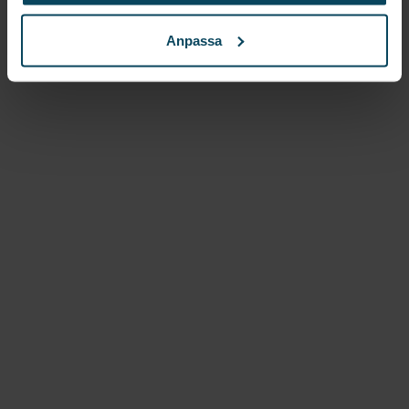
Anpassa
Lägg till i favoriter
Lägg till i favoriter
SELECT
Barstol ”Jessica”, i
valnöt med svart konstläder
1 679,20
kr
(Exkl. moms)
Köp
Lägg till i favoriter
Lägg till i favoriter
Realisera
Soffa Cannes
creme vinröd
4 792
kr
(Exkl. moms)
Köp