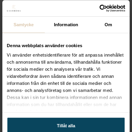
Lägg till i favoriter
Lägg till i favoriter
SELECT
Select, Barstol
Samtycke
Information
Om
”Madonna M” i wenge med
svart konstläder
Denna webbplats använder cookies
1 639,20
kr
(Exkl. moms)
Vi använder enhetsidentifierare för att anpassa innehållet
Köp
och annonserna till användarna, tillhandahålla funktioner
för sociala medier och analysera vår trafik. Vi
vidarebefordrar även sådana identifierare och annan
Lägg till i favoriter
information från din enhet till de sociala medier och
Lägg till i favoriter
annons- och analysföretag som vi samarbetar med.
SELECT
Barstol Tobias
Dessa kan i sin tur kombinera informationen med annan
information som du har tillhandahållit eller som de har
wenge svart konstläder
samlat in när du har använt deras tjänster.
2 159,20
kr
(Exkl. moms)
Tillåt alla
Köp