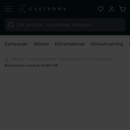
Varu
Favoriter
Mitt kont
Sök efter:
Nä
Kampanjer
Möbler
Köksmaskiner
Köksutrustning
Möbler
Inomhusmöbler
Bordsskivor för inomhusbruk
Bordsskiva Laminat vit 60×68