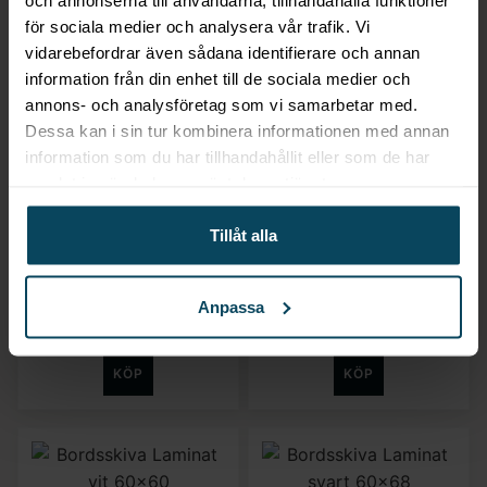
för sociala medier och analysera vår trafik. Vi
vidarebefordrar även sådana identifierare och annan
information från din enhet till de sociala medier och
annons- och analysföretag som vi samarbetar med.
Dessa kan i sin tur kombinera informationen med annan
information som du har tillhandahållit eller som de har
Lägg till i favoriter
Lägg till i favoriter
samlat in när du har använt deras tjänster.
Realisera
Realisera
Bordsskiva Laminat
Tillåt alla
Bordsskiva Laminat
svart 60×60
svart Ø60
519,20
kr
572
kr
Anpassa
(Exkl. moms)
(Exkl. moms)
KÖP
KÖP