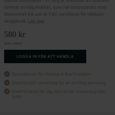
Denna bordsskiva i vit färg är tillverkad av slitstarkt
laminat av hög kvalitet, som har producerats med
återvunnet trä och är FSC-certifierat för hållbart
skogsbruk.
Läs mer
580
kr
(Exkl. moms)
LOGGA IN FÖR ATT HANDLA
Specialpriser för företag & återförsäljare
Expertis och utrustning för en proffsig servering
Smarta inköp för dig som driver restaurang eller
butik