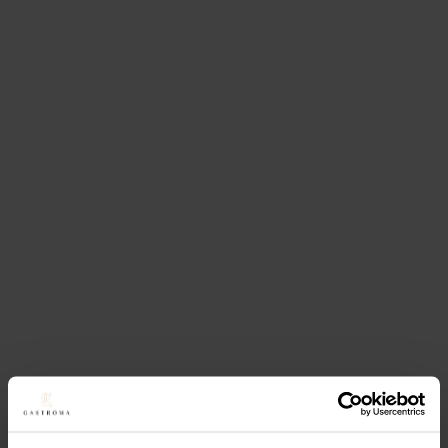
Lägg till i favoriter
Realisera
Bordsskiva
Laminat valnöt 60×60
519,20
kr
(Exkl. moms)
Köp
Lägg till i favoriter
Lägg till i favoriter
Realisera
Bordsskiva
Laminat valnöt 60×68
580
kr
(Exkl. moms)
Köp
Lägg till i favoriter
Lägg till i favoriter