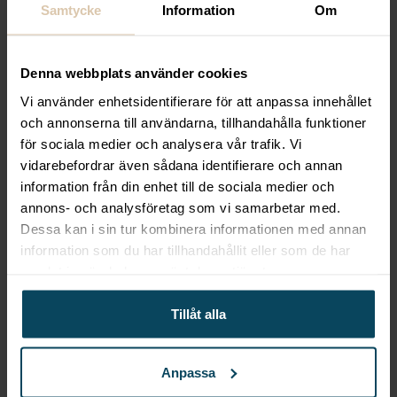
Realisera
Bordsskiva
Samtycke
Information
Om
Laminat svart Ø68
Denna webbplats använder cookies
719,20
kr
(Exkl. moms)
Köp
Vi använder enhetsidentifierare för att anpassa innehållet
och annonserna till användarna, tillhandahålla funktioner
för sociala medier och analysera vår trafik. Vi
vidarebefordrar även sådana identifierare och annan
Lägg till i favoriter
information från din enhet till de sociala medier och
Lägg till i favoriter
annons- och analysföretag som vi samarbetar med.
SELECT
Barstol James
Dessa kan i sin tur kombinera informationen med annan
wenge brunt konstläder
information som du har tillhandahållit eller som de har
samlat in när du har använt deras tjänster.
1 679,20
kr
(Exkl. moms)
Köp
Tillåt alla
Lägg till i favoriter
Anpassa
Lägg till i favoriter