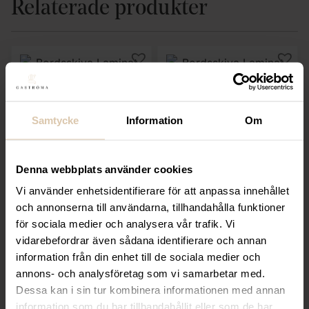
Relaterade produkter
Samtycke
Information
Om
Realisera
Realisera
Denna webbplats använder cookies
Bordsskiva Laminat
Bordsskiva Laminat
Vi använder enhetsidentifierare för att anpassa innehållet
svart 60×68
valnöt 120×68
och annonserna till användarna, tillhandahålla funktioner
580
kr
980
kr
för sociala medier och analysera vår trafik. Vi
(Exkl. moms)
(Exkl. moms)
vidarebefordrar även sådana identifierare och annan
information från din enhet till de sociala medier och
annons- och analysföretag som vi samarbetar med.
KÖP
KÖP
Dessa kan i sin tur kombinera informationen med annan
information som du har tillhandahållit eller som de har