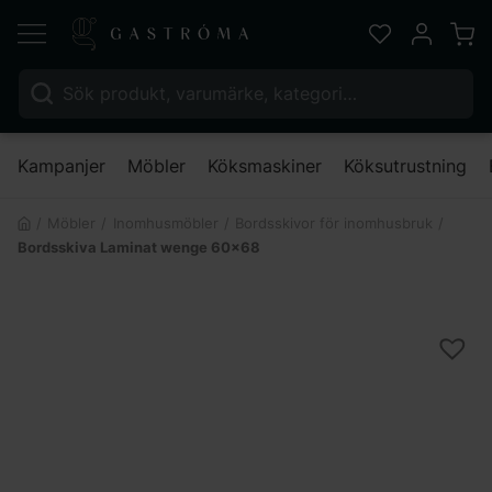
Varu
Favoriter
Mitt kont
Sök efter:
Nä
Kampanjer
Möbler
Köksmaskiner
Köksutrustning
Möbler
Inomhusmöbler
Bordsskivor för inomhusbruk
Bordsskiva Laminat wenge 60×68