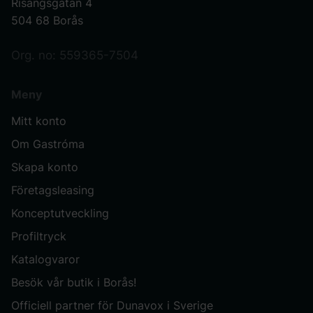
Risängsgatan 4
504 68 Borås
Org. no: 559365-7504
Meny
Mitt konto
Om Gastróma
Skapa konto
Företagsleasing
Konceptutveckling
Profiltryck
Katalogvaror
Besök vår butik i Borås!
Officiell partner för Dunavox i Sverige