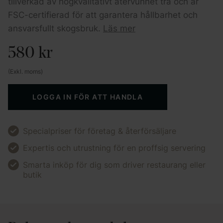
tillverkad av högkvalitativt återvunnet trä och är
FSC-certifierad för att garantera hållbarhet och
ansvarsfullt skogsbruk.
Läs mer
580
kr
(Exkl. moms)
LOGGA IN FÖR ATT HANDLA
Specialpriser för företag & återförsäljare
Expertis och utrustning för en proffsig servering
Smarta inköp för dig som driver restaurang eller
butik