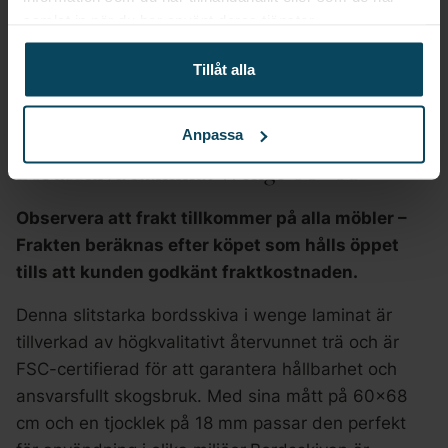
samlat in när du har använt deras tjänster.
Tillåt alla
Beskrivning
Anpassa
Bordsskiva Laminat Wenge 60×68
Observera att frakt tillkommer på alla möbler –
Frakten beräknas efter köpet som hålls öppet
tills att kunden godkänt fraktkostnaden.
Denna slitstarka bordsskiva i wenge laminat är
tillverkad av högkvalitativt återvunnet trä och är
FSC-certifierad för att garantera hållbarhet och
ansvarsfullt skogsbruk. Med sina mått på 60×68
cm och en tjocklek på 18 mm passar den perfekt