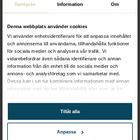
Samtycke
Information
Om
Denna webbplats använder cookies
Vi använder enhetsidentifierare för att anpassa innehållet
Lägg till i favoriter
Lägg till i favoriter
och annonserna till användarna, tillhandahålla funktioner
Realisera
SELECT
för sociala medier och analysera vår trafik. Vi
vidarebefordrar även sådana identifierare och annan
Bordsskiva Laminat
Barstol Tobias wenge
valnöt Ø68
svart konstläder
information från din enhet till de sociala medier och
annons- och analysföretag som vi samarbetar med.
1 079,20
kr
2 159,20
kr
Dessa kan i sin tur kombinera informationen med annan
(Exkl. moms)
(Exkl. moms)
information som du har tillhandahållit eller som de har
samlat in när du har använt deras tjänster.
KÖP
KÖP
Tillåt alla
Anpassa