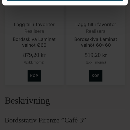
Lägg till i favoriter
Lägg till i favoriter
Realisera
Realisera
Bordsskiva Laminat
Bordsskiva Laminat
valnöt Ø60
valnöt 60×60
879,20
kr
519,20
kr
(Exkl. moms)
(Exkl. moms)
KÖP
KÖP
Beskrivning
Bordsstativ Firenze ”Café 3”