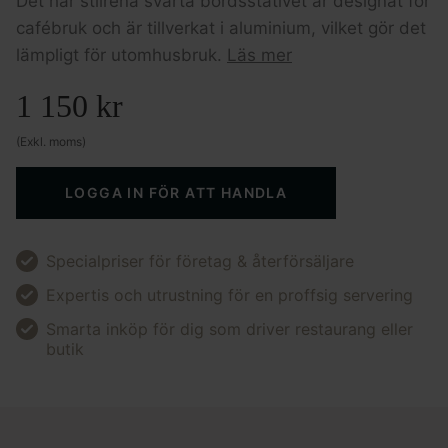
Det här stilrena svarta bordsstativet är designat för
cafébruk och är tillverkat i aluminium, vilket gör det
lämpligt för utomhusbruk.
Läs mer
1 150
kr
(Exkl. moms)
LOGGA IN FÖR ATT HANDLA
Specialpriser för företag & återförsäljare
Expertis och utrustning för en proffsig servering
Smarta inköp för dig som driver restaurang eller
butik