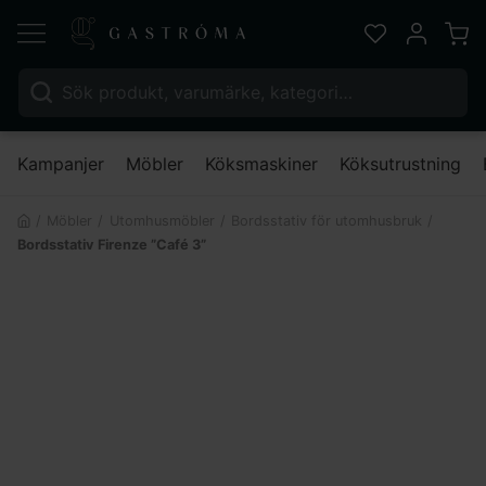
Varu
Favoriter
Mitt kont
Sök efter:
Nä
Kampanjer
Möbler
Köksmaskiner
Köksutrustning
Möbler
Utomhusmöbler
Bordsstativ för utomhusbruk
Bordsstativ Firenze ”Café 3”