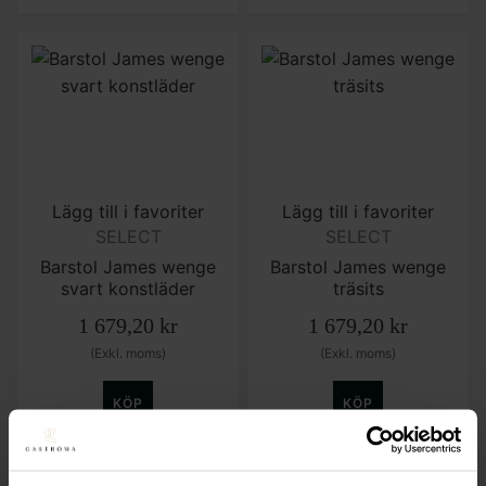
Lägg till i favoriter
Lägg till i favoriter
SELECT
SELECT
Barstol James wenge
Barstol James wenge
svart konstläder
träsits
1 679,20
kr
1 679,20
kr
(Exkl. moms)
(Exkl. moms)
KÖP
KÖP