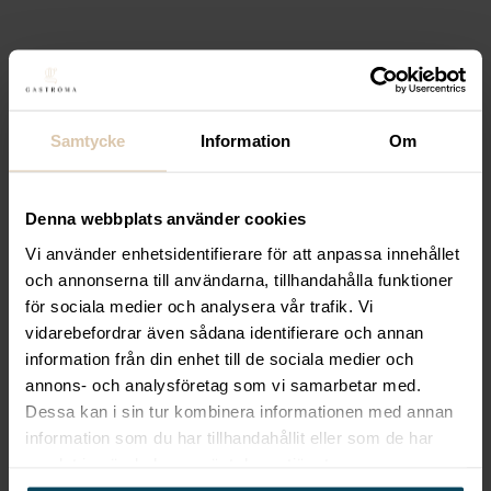
Lägg till i favoriter
Realisera
Bordsskiva
Laminat svart 68×68
660
kr
(Exkl. moms)
Samtycke
Information
Om
Köp
Lägg till i favoriter
Denna webbplats använder cookies
Lägg till i favoriter
Realisera
Bordsskiva
Vi använder enhetsidentifierare för att anpassa innehållet
och annonserna till användarna, tillhandahålla funktioner
Laminat vit Ø60
för sociala medier och analysera vår trafik. Vi
vidarebefordrar även sådana identifierare och annan
879,20
kr
(Exkl. moms)
information från din enhet till de sociala medier och
Köp
annons- och analysföretag som vi samarbetar med.
Dessa kan i sin tur kombinera informationen med annan
information som du har tillhandahållit eller som de har
Lägg till i favoriter
samlat in när du har använt deras tjänster.
Lägg till i favoriter