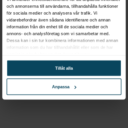
Köp
och annonserna till användarna, tillhandahålla funktioner
för sociala medier och analysera vår trafik. Vi
vidarebefordrar även sådana identifierare och annan
information från din enhet till de sociala medier och
annons- och analysföretag som vi samarbetar med.
Lägg till i favoriter
Dessa kan i sin tur kombinera informationen med annan
Lägg till i favoriter
information som du har tillhandahållit eller som de har
SELECT
Barstol ”Jessica”, i
samlat in när du har använt deras tjänster.
valnöt med svart konstläder
Tillåt alla
1 679,20
kr
(Exkl. moms)
Köp
Anpassa
Lägg till i favoriter
Lägg till i favoriter
Realisera
Bordsskiva
Laminat svart 120×68