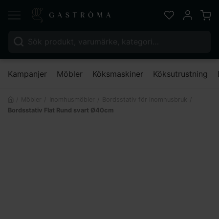
Varu
Favoriter
Mitt kont
Sök efter:
Nä
Kampanjer
Möbler
Köksmaskiner
Köksutrustning
Möbler
Inomhusmöbler
Bordsstativ för inomhusbruk
Bordsstativ Flat Rund svart Ø40cm