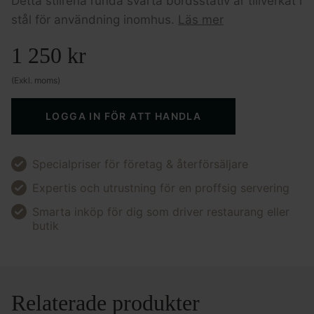
Detta stilrena runda svarta bordsstativ är tillverkat i
stål för användning inomhus.
Läs mer
1 250
kr
(Exkl. moms)
LOGGA IN FÖR ATT HANDLA
Specialpriser för företag & återförsäljare
Expertis och utrustning för en proffsig servering
Smarta inköp för dig som driver restaurang eller
butik
Relaterade produkter