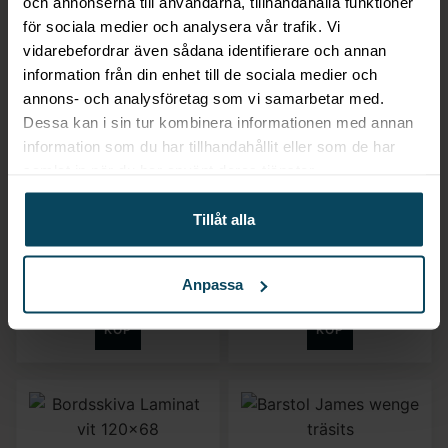
och annonserna till användarna, tillhandahålla funktioner
för sociala medier och analysera vår trafik. Vi
vidarebefordrar även sådana identifierare och annan
information från din enhet till de sociala medier och
annons- och analysföretag som vi samarbetar med.
Dessa kan i sin tur kombinera informationen med annan
Lägg till i favoriter
Lägg till i favoriter
information som du har tillhandahållit eller som de har
Realisera
SELECT
samlat in när du har använt deras tjänster.
Bordsskiva Laminat vit
Select, Barstol ”Birger”
Ø60
i wenge med svart
Tillåt alla
konstläder
879,20
kr
2 159,20
kr
(Exkl. moms)
Anpassa
(Exkl. moms)
KÖP
KÖP