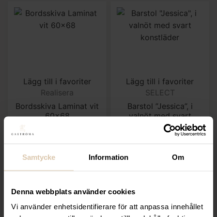
Lägg till i favoriter
Lägg till i favoriter
Realisera
SELECT
Bordsskiva Laminat vit
Barstol ”Jessica”, i
60×68
valnöt med svart
konstläder
580
kr
1 679,20
kr
(Exkl. moms)
(Exkl. moms)
Samtycke
Information
Om
KÖP
KÖP
Denna webbplats använder cookies
Vi använder enhetsidentifierare för att anpassa innehållet