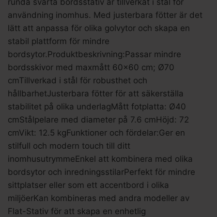
runda svarta bordsstativ är tillverkat i stål för
användning inomhus. Med justerbara fötter är det
lätt att anpassa för olika golvytor och skapa en
stabil plattform för mindre
bordsytor.Produktbeskrivning:Passar mindre
bordsskivor med maxmått 60×60 cm; Ø70
cmTillverkad i stål för robusthet och
hållbarhetJusterbara fötter för att säkerställa
stabilitet på olika underlagMått fotplatta: Ø40
cmStålpelare med diameter på 7.6 cmHöjd: 72
cmVikt: 12.5 kgFunktioner och fördelar:Ger en
stilfull och modern touch till ditt
inomhusutrymmeEnkel att kombinera med olika
bordsytor och inredningsstilarPerfekt för mindre
sittplatser eller som ett accentbord i olika
miljöerKan kombineras med andra modeller av
Flat-Stativ för att skapa en enhetlig