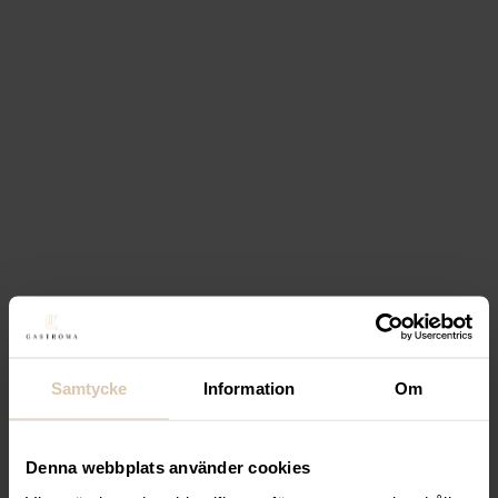
Laminat vit 60×60
519,20
kr
(Exkl. moms)
Köp
Lägg till i favoriter
Lägg till i favoriter
Realisera
Bordsskiva
Laminat vit 120×68
980
kr
(Exkl. moms)
Köp
Lägg till i favoriter
Samtycke
Information
Om
Lägg till i favoriter
SELECT
Barstol Tobias
Denna webbplats använder cookies
wenge svart konstläder