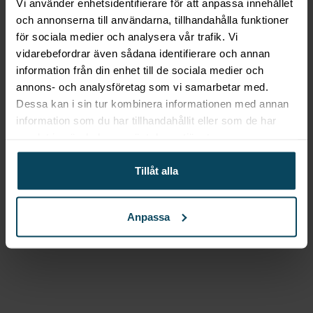
Vi använder enhetsidentifierare för att anpassa innehållet
2 159,20
kr
(Exkl. moms)
och annonserna till användarna, tillhandahålla funktioner
Köp
för sociala medier och analysera vår trafik. Vi
vidarebefordrar även sådana identifierare och annan
Lägg till i favoriter
information från din enhet till de sociala medier och
Lägg till i favoriter
annons- och analysföretag som vi samarbetar med.
Realisera
Bordsskiva
Dessa kan i sin tur kombinera informationen med annan
information som du har tillhandahållit eller som de har
Laminat valnöt 60×68
samlat in när du har använt deras tjänster.
580
kr
(Exkl. moms)
Tillåt alla
Köp
Anpassa
Lägg till i favoriter
Lägg till i favoriter
SELECT
Select, Barstol
”Birger” i wenge med svart