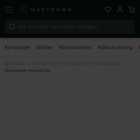
Varu
Favoriter
Mitt kont
Sök efter:
Nä
Kampanjer
Möbler
Köksmaskiner
Köksutrustning
Möbler
Inomhusmöbler
Bordsstativ för inomhusbruk
Bordsstativ Helsinki Bar