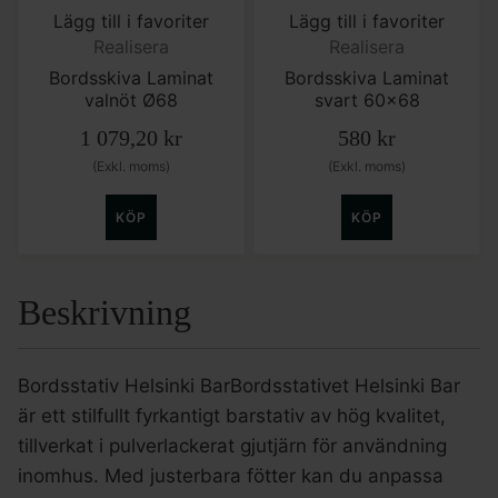
Lägg till i favoriter
Lägg till i favoriter
Realisera
Realisera
Bordsskiva Laminat
Bordsskiva Laminat
valnöt Ø68
svart 60×68
1 079,20
kr
580
kr
(Exkl. moms)
(Exkl. moms)
KÖP
KÖP
Beskrivning
Bordsstativ Helsinki BarBordsstativet Helsinki Bar
är ett stilfullt fyrkantigt barstativ av hög kvalitet,
tillverkat i pulverlackerat gjutjärn för användning
inomhus. Med justerbara fötter kan du anpassa