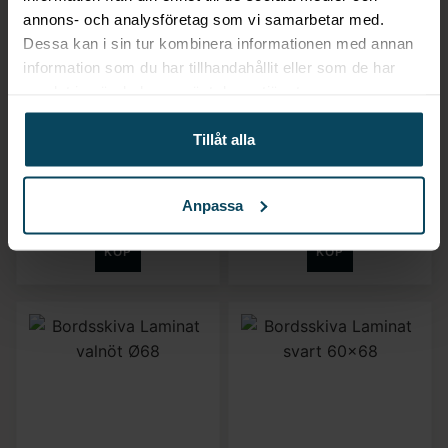
annons- och analysföretag som vi samarbetar med.
Dessa kan i sin tur kombinera informationen med annan
information som du har tillhandahållit eller som de har
Lägg till i favoriter
Lägg till i favoriter
samlat in när du har använt deras tjänster.
SELECT
Realisera
Barstol James wenge
Bordsskiva Laminat
Tillåt alla
svart konstläder
svart Ø60
1 679,20
kr
572
kr
Anpassa
(Exkl. moms)
(Exkl. moms)
KÖP
KÖP