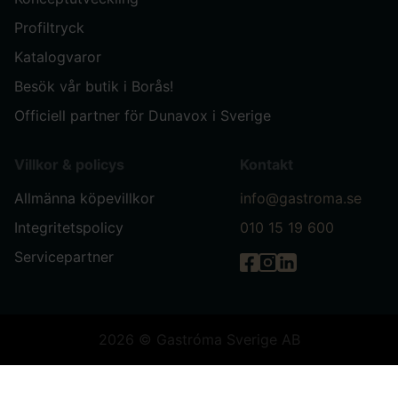
Profiltryck
Katalogvaror
Besök vår butik i Borås!
Officiell partner för Dunavox i Sverige
Villkor & policys
Kontakt
Allmänna köpevillkor
info@gastroma.se
Integritetspolicy
010 15 19 600
Servicepartner
Gastróma på Facebook
Gastróma på Instag
Gastróma på Link
2026 © Gastróma Sverige AB