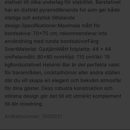
stativet till olika underlag för stabilitet. Barstativet
har en distinkt pyramidliknande fot som ger både
stadga och estetisk tilltalande
design.Specifikationer:Maximala mått för
bordsskiva: 70×70 cm; rekommenderar inte
användning med runda bordsskivorFärg:
SvartMaterial: GjutjärnMått fotplatta: 44 x 44
cmPelarmått: 80×80 mmHöjd: 110 cmVikt: 15
kgBordsstativet Helsinki Bar är det perfekta valet
för barområden, cocktailhörnor eller andra ställen
där du vill skapa en elegant och bekväm atmosfär
för dina gäster. Dess robusta konstruktion och
stilrena design gör det till ett utmärkt komplement
till din inredning.
Artikelnummer: 1000021