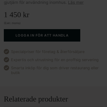
gjutjärn för användning inomhus.
Läs mer
1 450
kr
(Exkl. moms)
LOGGA IN FÖR ATT HANDLA
Specialpriser för företag & återförsäljare
Expertis och utrustning för en proffsig servering
Smarta inköp för dig som driver restaurang eller
butik
Relaterade produkter