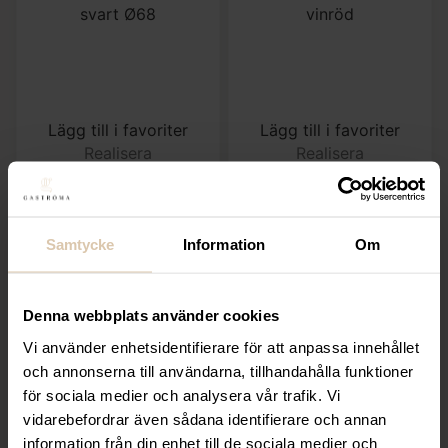
Lägg till i favoriter
Lägg till i favoriter
Realisera
Realisera
Bordsskiva Laminat
Soffa Cannes creme
svart Ø68
vinröd
719,20
kr
4 792
kr
Samtycke
Information
Om
(Exkl. moms)
(Exkl. moms)
KÖP
KÖP
Denna webbplats använder cookies
Vi använder enhetsidentifierare för att anpassa innehållet
och annonserna till användarna, tillhandahålla funktioner
för sociala medier och analysera vår trafik. Vi
vidarebefordrar även sådana identifierare och annan
information från din enhet till de sociala medier och