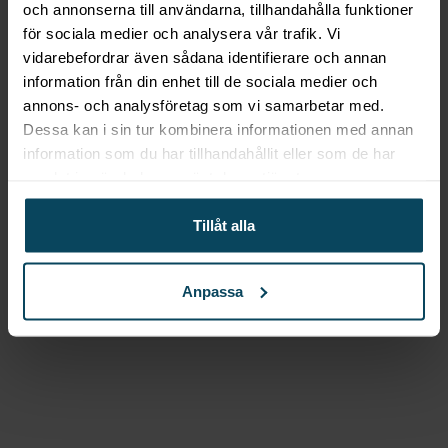
och annonserna till användarna, tillhandahålla funktioner
Köp
för sociala medier och analysera vår trafik. Vi
vidarebefordrar även sådana identifierare och annan
Lägg till i favoriter
information från din enhet till de sociala medier och
Lägg till i favoriter
annons- och analysföretag som vi samarbetar med.
SELECT
Barstol Tobias
Dessa kan i sin tur kombinera informationen med annan
information som du har tillhandahållit eller som de har
wenge träsits
samlat in när du har använt deras tjänster.
1 599,20
kr
(Exkl. moms)
Köp
Tillåt alla
Lägg till i favoriter
Anpassa
Lägg till i favoriter
Realisera
Bordsskiva
Laminat vit Ø60
879,20
kr
(Exkl. moms)
Köp