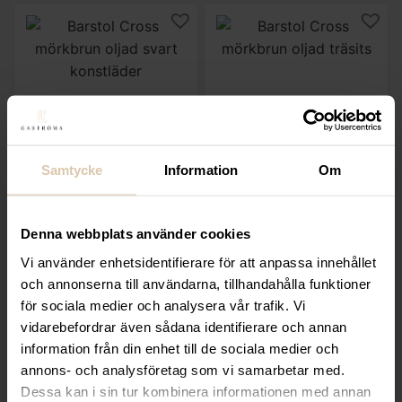
SELECT
SELECT
Samtycke
Information
Om
Barstol Cross
Barstol Cross
mörkbrun oljad svart
mörkbrun oljad träsits
konstläder
2 159,20
kr
Denna webbplats använder cookies
2 159,20
kr
(Exkl. moms)
Vi använder enhetsidentifierare för att anpassa innehållet
(Exkl. moms)
och annonserna till användarna, tillhandahålla funktioner
för sociala medier och analysera vår trafik. Vi
KÖP
KÖP
vidarebefordrar även sådana identifierare och annan
information från din enhet till de sociala medier och
annons- och analysföretag som vi samarbetar med.
Dessa kan i sin tur kombinera informationen med annan