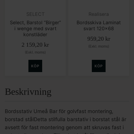
SELECT
Realisera
Select, Barstol ”Birger”
Bordsskiva Laminat
i wenge med svart
svart 120×68
konstläder
959,20
kr
2 159,20
kr
(Exkl. moms)
(Exkl. moms)
KÖP
KÖP
Beskrivning
Bordsstativ Umeå Bar för golvfast montering,
borstad stålDetta stilfulla barstativ i borstat stål är
avsett för fast montering genom att skruvas fast i