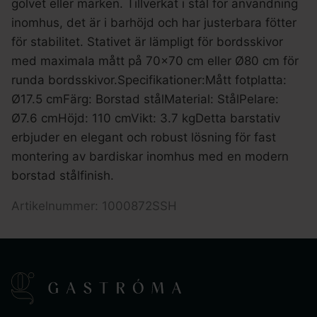
golvet eller marken. Tillverkat i stål för användning
inomhus, det är i barhöjd och har justerbara fötter
för stabilitet. Stativet är lämpligt för bordsskivor
med maximala mått på 70×70 cm eller Ø80 cm för
runda bordsskivor.Specifikationer:Mått fotplatta:
Ø17.5 cmFärg: Borstad stålMaterial: StålPelare:
Ø7.6 cmHöjd: 110 cmVikt: 3.7 kgDetta barstativ
erbjuder en elegant och robust lösning för fast
montering av bardiskar inomhus med en modern
borstad stålfinish.
Artikelnummer: 1000872SSH