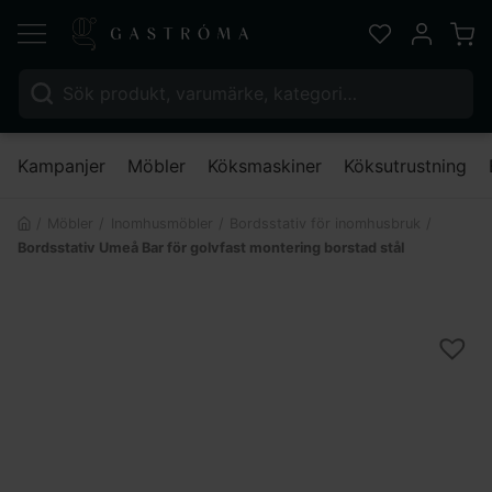
Varu
Favoriter
Mitt kont
Sök efter:
Nä
Kampanjer
Möbler
Köksmaskiner
Köksutrustning
Möbler
Inomhusmöbler
Bordsstativ för inomhusbruk
Bordsstativ Umeå Bar för golvfast montering borstad stål