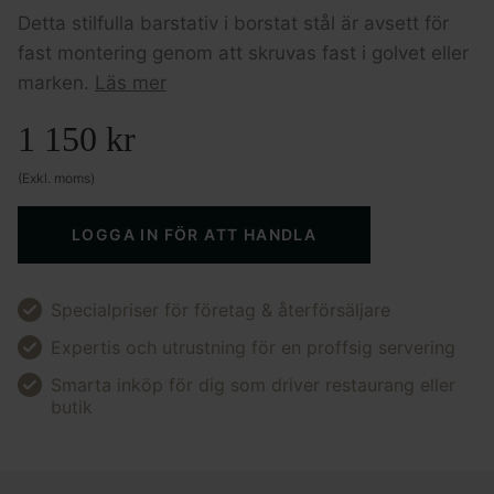
Detta stilfulla barstativ i borstat stål är avsett för
fast montering genom att skruvas fast i golvet eller
marken.
Läs mer
1 150
kr
(Exkl. moms)
LOGGA IN FÖR ATT HANDLA
Specialpriser för företag & återförsäljare
Expertis och utrustning för en proffsig servering
Smarta inköp för dig som driver restaurang eller
butik