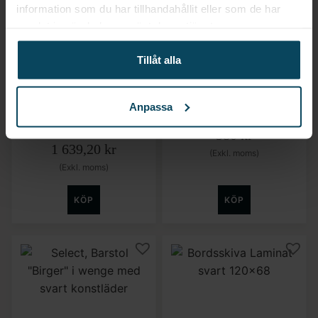
information som du har tillhandahållit eller som de har
samlat in när du har använt deras tjänster.
Tillåt alla
SELECT
Realisera
Select, Barstol
Bordsskiva Laminat
Anpassa
”Madonna M” i wenge
valnöt 60×68
med svart konstläder
580
kr
1 639,20
kr
(Exkl. moms)
(Exkl. moms)
KÖP
KÖP