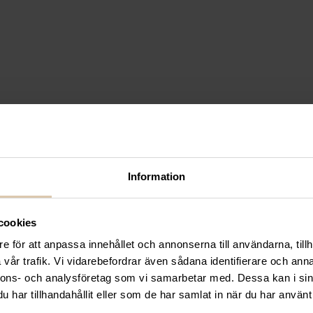
s wenge brunt konstläder
Information
Laminat vit 68×68
cookies
e för att anpassa innehållet och annonserna till användarna, tillh
vår trafik. Vi vidarebefordrar även sådana identifierare och anna
nnons- och analysföretag som vi samarbetar med. Dessa kan i sin
har tillhandahållit eller som de har samlat in när du har använt 