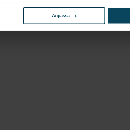
ol ”Birger” i wenge med sva
Anpassa
Laminat valnöt 120×68
Laminat svart Ø60