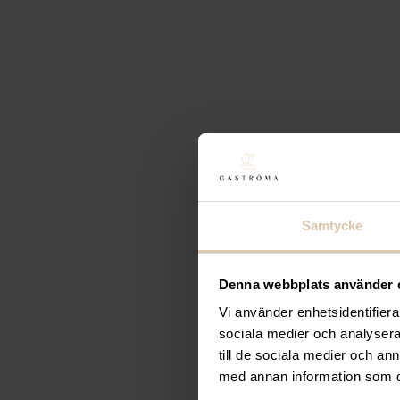
Lägg till i favoriter
Lägg till i favoriter
SELECT
Barstol Jame
1 679,20
kr
(Exkl. moms)
Köp
Lägg till i favoriter
Lägg till i favoriter
Samtycke
Realisera
Bordsskiva 
660
kr
(Exkl. moms)
Denna webbplats använder 
Köp
Vi använder enhetsidentifierar
sociala medier och analysera 
till de sociala medier och a
Lägg till i favoriter
med annan information som du 
Lägg till i favoriter