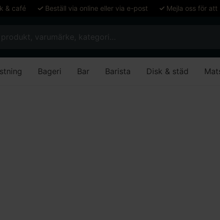
ök & café
Beställ via online eller via e-post
Mejla oss för att
stning
Bageri
Bar
Barista
Disk & städ
Mat
bruk
Bordsstativ Umeå för golvfast montering, borstad stål
iv Umeå för golvfast 