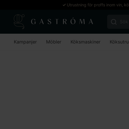
Utrustning för proffs inom vin, k
Sök efter:
Kampanjer
Möbler
Köksmaskiner
Köksutru
Hem
Möbler
Inomhusmöbler
Bordsstativ för inomhus
Lägg till i favoriter
Lägg till i favoriter
Realisera
Bordsstat