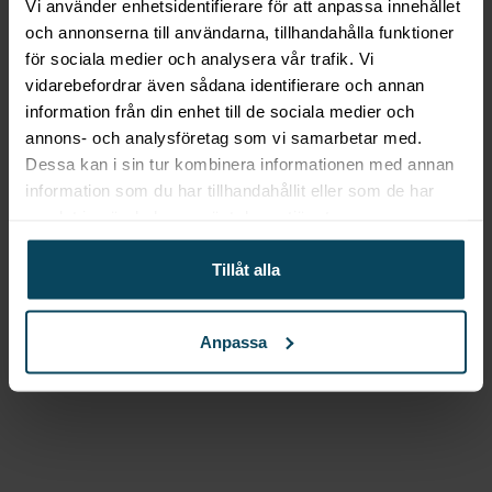
Vi använder enhetsidentifierare för att anpassa innehållet
och annonserna till användarna, tillhandahålla funktioner
för sociala medier och analysera vår trafik. Vi
Lägg till i favoriter
vidarebefordrar även sådana identifierare och annan
Lägg till i favoriter
information från din enhet till de sociala medier och
SELECT
Barstol Tobias
annons- och analysföretag som vi samarbetar med.
Dessa kan i sin tur kombinera informationen med annan
wenge svart konstläder
information som du har tillhandahållit eller som de har
samlat in när du har använt deras tjänster.
2 159,20
kr
(Exkl. moms)
Köp
Tillåt alla
Lägg till i favoriter
Lägg till i favoriter
Anpassa
Realisera
Bordsskiva
Laminat valnöt Ø68
1 079,20
kr
(Exkl. moms)
Köp