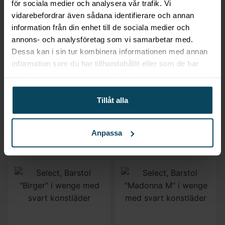
för sociala medier och analysera vår trafik. Vi
vidarebefordrar även sådana identifierare och annan
information från din enhet till de sociala medier och
annons- och analysföretag som vi samarbetar med.
Lägg till i favoriter
Lägg till i favoriter
Dessa kan i sin tur kombinera informationen med annan
Realisera
Realisera
information som du har tillhandahållit eller som de har
Soffa Cannes creme
Bordsskiva Laminat
samlat in när du har använt deras tjänster.
vinröd
svart Ø68
4 792
kr
719,20
kr
Tillåt alla
(Exkl. moms)
(Exkl. moms)
Anpassa
KÖP
KÖP