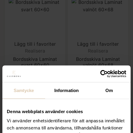
Lägg till i favoriter
Lägg till i favoriter
Realisera
Realisera
Bordsskiva Laminat
Bordsskiva Laminat
svart 60×60
valnöt 60×68
519,20
kr
580
kr
(Exkl. moms)
(Exkl. moms)
Samtycke
Information
Om
KÖP
KÖP
Denna webbplats använder cookies
Vi använder enhetsidentifierare för att anpassa innehållet
och annonserna till användarna, tillhandahålla funktioner