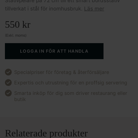
Stativpelare på 72 cm till ett smart bordsstativ
tillverkat i stål för inomhusbruk.
Läs mer
550
kr
(Exkl. moms)
LOGGA IN FÖR ATT HANDLA
Specialpriser för företag & återförsäljare
Expertis och utrustning för en proffsig servering
Smarta inköp för dig som driver restaurang eller
butik
Relaterade produkter