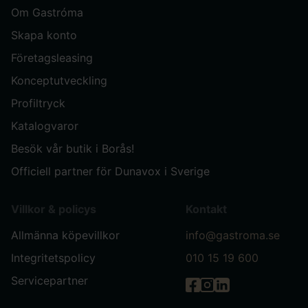
Om Gastróma
Skapa konto
Företagsleasing
Konceptutveckling
Profiltryck
Katalogvaror
Besök vår butik i Borås!
Officiell partner för Dunavox i Sverige
Villkor & policys
Kontakt
Allmänna köpevillkor
info@gastroma.se
Integritetspolicy
010 15 19 600
Servicepartner
Gastróma på Facebook
Gastróma på Instag
Gastróma på Link