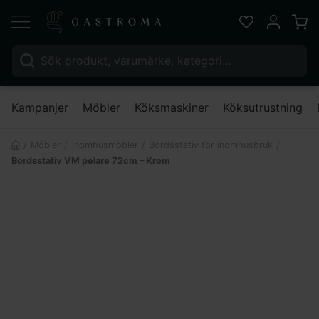
Varu
Favoriter
Mitt kont
Sök efter:
Nä
Kampanjer
Möbler
Köksmaskiner
Köksutrustning
Möbler
Inomhusmöbler
Bordsstativ för inomhusbruk
Bordsstativ VM pelare 72cm – Krom