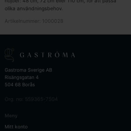
höjder: 48 cm, 72 cm eller 110 cm, för att passa
olika användningsbehov.
Artikelnummer: 1000028
Gastroma Sverige AB
Risängsgatan 4
504 68 Borås
Org. no: 559365-7504
Meny
Mitt konto