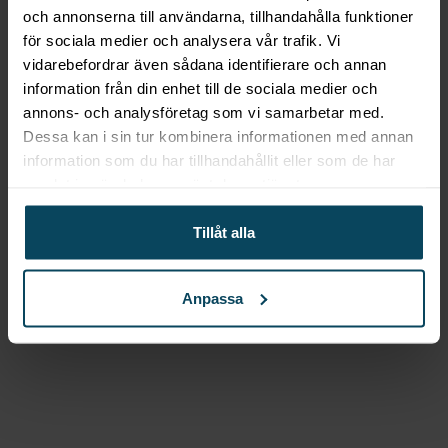
95,20
kr
(Exkl. moms)
och annonserna till användarna, tillhandahålla funktioner
Köp
för sociala medier och analysera vår trafik. Vi
Beskrivning
vidarebefordrar även sådana identifierare och annan
information från din enhet till de sociala medier och
annons- och analysföretag som vi samarbetar med.
Brödkniv, vit, (l) 430mm
Dessa kan i sin tur kombinera informationen med annan
information som du har tillhandahållit eller som de har
Denna vit brödkniv är en praktisk och funktionell
samlat in när du har använt deras tjänster.
budget-kniv som är ett utmärkt val för
hemmakockar eller för användning i professionella
Tillåt alla
kök. Med en längd på 430 mm är den perfekt för
att skära bröd och andra bakverk.
Anpassa
Knivens handtag är gjort av polypropen och är
utformat enligt HACCP-riktlinjerna, vilket garanterar
att den uppfyller höga standarder för hygien och
säkerhet i köket. Handtaget ger en bra grepp och
säkerhet under användning.