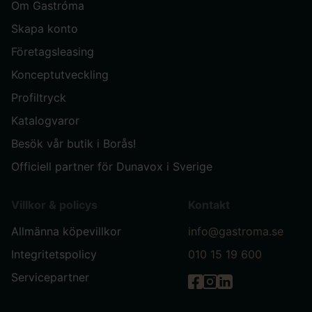
Om Gastróma
Skapa konto
Företagsleasing
Konceptutveckling
Profiltryck
Katalogvaror
Besök vår butik i Borås!
Officiell partner för Dunavox i Sverige
Villkor & policys
Kontakt
Allmänna köpevillkor
info@gastroma.se
Integritetspolicy
010 15 19 600
Servicepartner
Gastróma på Facebook
Gastróma på Instag
Gastróma på Link