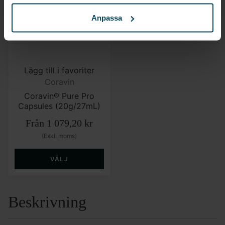
Anpassa
Lägg till i favoriter
Coravin
Coravin® Pure Pro
Capsules (20g/27mL)
Från
1 079,20
kr
(Exkl. moms)
VÄLJ
Beskrivning