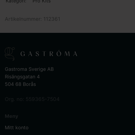
Kategori:
Pro Kits
Artikelnummer: 112361
Gastroma Sverige AB
Risängsgatan 4
504 68 Borås
Org. no: 559365-7504
Meny
Mitt konto