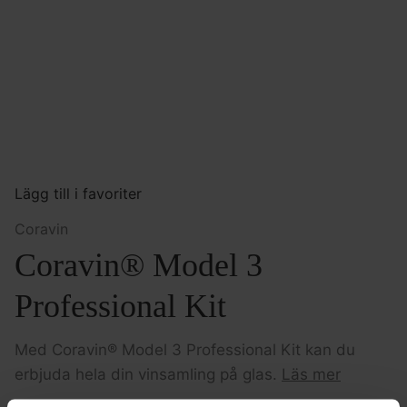
Lägg till i favoriter
Coravin
Coravin® Model 3
Professional Kit
Med Coravin® Model 3 Professional Kit kan du
erbjuda hela din vinsamling på glas.
Läs mer