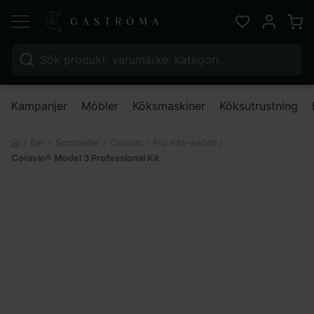
Varu
Favoriter
Mitt kont
Sök efter:
Nä
Kampanjer
Möbler
Köksmaskiner
Köksutrustning
Bar
Sommelier
Coravin
Pro Kits-serien
Coravin® Model 3 Professional Kit