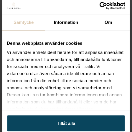
4 792
kr
(Exkl. moms)
Samtycke
Information
Om
LOGGA IN FÖR ATT HANDLA
Denna webbplats använder cookies
Specialpriser för företag & återförsäljare
Vi använder enhetsidentifierare för att anpassa innehållet
och annonserna till användarna, tillhandahålla funktioner
Expertis och utrustning för en proffsig servering
för sociala medier och analysera vår trafik. Vi
Smarta inköp för dig som driver restaurang eller
vidarebefordrar även sådana identifierare och annan
butik
information från din enhet till de sociala medier och
annons- och analysföretag som vi samarbetar med.
Dessa kan i sin tur kombinera informationen med annan
information som du har tillhandahållit eller som de har
Du kanske också gillar …
samlat in när du har använt deras tjänster.
Tillåt alla