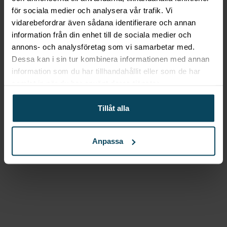
Ø75mm
för sociala medier och analysera vår trafik. Vi
28
kr
(Exkl. moms)
vidarebefordrar även sådana identifierare och annan
Köp
information från din enhet till de sociala medier och
annons- och analysföretag som vi samarbetar med.
Lägg till i favoriter
Dessa kan i sin tur kombinera informationen med annan
Lägg till i favoriter
information som du har tillhandahållit eller som de har
Hendi
Informationsskylt
samlat in när du har använt deras tjänster.
”herrar”, Ø75mm
Tillåt alla
31,20
kr
(Exkl. moms)
Köp
Anpassa
Beskrivning
Informationsskylt ”damer”, Ø75mm
Behöver du en informationsskylt som markerar en
toalett eller omklädningsrum för damer? Vår