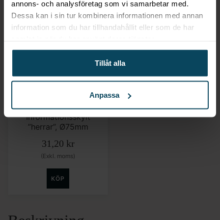
annons- och analysföretag som vi samarbetar med.
Dessa kan i sin tur kombinera informationen med annan
information som du har tillhandahållit eller som de har
samlat in när du har använt deras tjänster.
Tillåt alla
Lägg till i favoriter
Anpassa
Hendi
Informationsskylt
”herrar”, Ø75mm
31,20
kr
(Exkl. moms)
KÖP