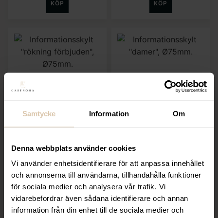
KÖP
KÖP
Lägg till i favoriter
Lägg till i favoriter
Samtycke
Information
Om
Hendi
Hendi
Informationsskylt
Informationsskylt
”rökning förbjuden”,
”damer”, Ø75mm
Denna webbplats använder cookies
Ø75mm
31,20
kr
Vi använder enhetsidentifierare för att anpassa innehållet
31,20
kr
(Exkl. moms)
och annonserna till användarna, tillhandahålla funktioner
(Exkl. moms)
för sociala medier och analysera vår trafik. Vi
vidarebefordrar även sådana identifierare och annan
KÖP
KÖP
information från din enhet till de sociala medier och