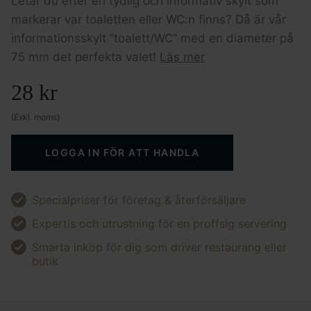
Letar du efter en tydlig och informativ skylt som
markerar var toaletten eller WC:n finns? Då är vår
informationsskylt ”toalett/WC” med en diameter på
75 mm det perfekta valet!
Läs mer
28
kr
(Exkl. moms)
LOGGA IN FÖR ATT HANDLA
Specialpriser för företag & återförsäljare
Expertis och utrustning för en proffsig servering
Smarta inköp för dig som driver restaurang eller
butik