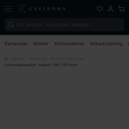
Varu
Favoriter
Mitt kont
Sök efter:
Nä
Kampanjer
Möbler
Köksmaskiner
Köksutrustning
Möbler
Skyltning
Informationsskyltar
Informationsskylt ”toalett / WC”, Ø75mm