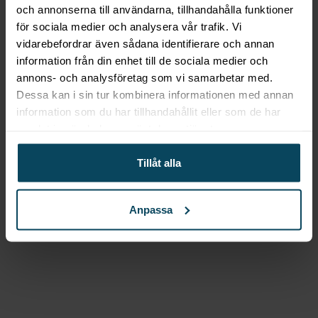
435 mm
och annonserna till användarna, tillhandahålla funktioner
för sociala medier och analysera vår trafik. Vi
279,20
kr
(Exkl. moms)
vidarebefordrar även sådana identifierare och annan
Köp
information från din enhet till de sociala medier och
Beskrivning
annons- och analysföretag som vi samarbetar med.
Dessa kan i sin tur kombinera informationen med annan
Dubbelsil, tenn-pläterad
information som du har tillhandahållit eller som de har
samlat in när du har använt deras tjänster.
Specifikationer
Tillåt alla
Produkttyp:
Silar
Varumärke:
Hendi
Anpassa
Material
Tenn-pläterad
Gastroma Sverige AB
Risängsgatan 4