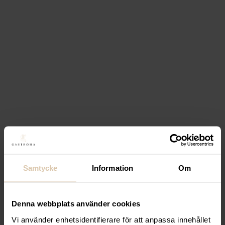
Sila dina ingredienser med denna sil från Hendi.
Läs mer
Från
47,20
kr
(Exkl. moms)
Logga in för att handla
Specialpriser för företag & återförsäljare
Expertis och utrustning för en proffsig servering
Smarta inköp för dig som driver restaurang eller
butik
Relaterade produkter
Samtycke
Information
Om
Lägg till i favoriter
Lägg till i favoriter
Denna webbplats använder cookies
Hendi
Konisk Sil, Ø235 x
Vi använder enhetsidentifierare för att anpassa innehållet