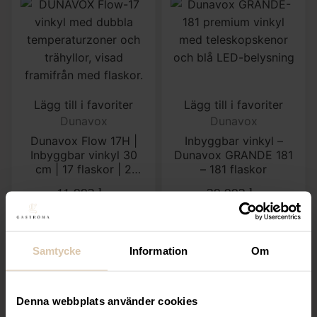
Lägg till i favoriter
Lägg till i favoriter
Dunavox
Dunavox
Dunavox Flow 17H |
Inbyggbar vinkyl –
Inbyggbar vinkyl 30
Dunavox GRANDE 181
cm | 17 flaskor | 2
– 181 flaskor
zoner | Dolt handtag
11 992
kr
39 992
kr
(Exkl. moms)
(Exkl. moms)
KÖP
VÄLJ
Samtycke
Information
Om
Denna webbplats använder cookies