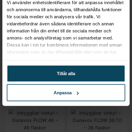
Vi använder enhetsidentifierare för att anpassa innehållet
och annonserna till användarna, tillhandahålla funktioner
för sociala medier och analysera vår trafik. Vi
vidarebefordrar även sådana identifierare och annan
information från din enhet till de sociala medier och
Lägg till i favoriter
Lägg till i favoriter
annons- och analysföretag som vi samarbetar med.
Dunavox
Dunavox
Dessa kan i sin tur kombinera informationen med annan
Inbyggbar vinkyl –
Inbyggbar vinkyl –
information som du har tillhandahållit eller som de har
Dunavox FLOW 45 –
Dunavox FLOW 39 –
samlat in när du har använt deras tjänster.
45 flaskor
39 flaskor
31 992
kr
19 992
kr
Tillåt alla
(Exkl. moms)
(Exkl. moms)
KÖP
VÄLJ
Anpassa