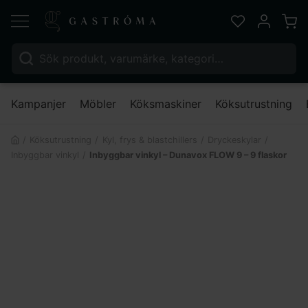
Varu
Favoriter
Mitt kont
Sök efter:
Nä
Kampanjer
Möbler
Köksmaskiner
Köksutrustning
Köksutrustning
Kyl, frys & blastchillers
Dryckeskylar
Inbyggbar vinkyl
Inbyggbar vinkyl – Dunavox FLOW 9 – 9 flaskor