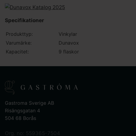
Specifikationer
Produkttyp:
Vinkylar
Varumärke:
Dunavox
Kapacitet:
9 flaskor
Gastroma Sverige AB
Risängsgatan 4
504 68 Borås
Org. no: 559365-7504