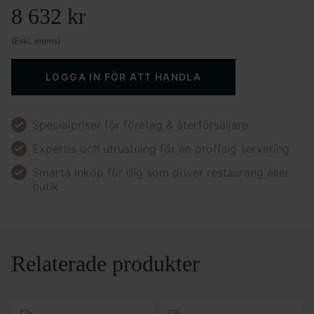
8 632
kr
(Exkl. moms)
LOGGA IN FÖR ATT HANDLA
Specialpriser för företag & återförsäljare
Expertis och utrustning för en proffsig servering
Smarta inköp för dig som driver restaurang eller
butik
Relaterade produkter