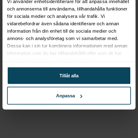
Vi använder enhetsidentifierare för att anpassa innehållet
och annonserna till användarna, tillhandahålla funktioner
Motta Espresso tamper ”Black & White”,
för sociala medier och analysera vår trafik. Vi
Ø 58 mm
vidarebefordrar även sådana identifierare och annan
information från din enhet till de sociala medier och
Ta din espresso till nästa nivå med Motta Black &
annons- och analysföretag som vi samarbetar med.
White espressotamper! Sedan 1967 har
Dessa kan i sin tur kombinera informationen med annan
Metallurgica Motta stolt producerat högkvalitativ
information som du har tillhandahållit eller som de har
köksutrustning i Italien. Med sin distinkta och
samlat in när du har använt deras tjänster.
vackra design utmärker sig Motta på marknaden
Tillåt alla
med sin bevisade funktionalitet och kvalitet.
Motta Black & White espressotamper ger dig det
Anpassa
perfekta verktyget för att pressa din espresso till
perfektion. Med dess robusta konstruktion av
italienskt rostfritt stål och plast kan du lita på att
denna tamper håller år efter år. Dess
precisionsmått på Ø 58 mm passar perfekt för att