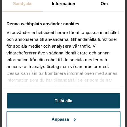
Samtycke
Information
Om
300mm
63,20
kr
(Exkl. moms)
Denna webbplats använder cookies
Köp
Vi använder enhetsidentifierare för att anpassa innehållet
och annonserna till användarna, tillhandahålla funktioner
för sociala medier och analysera vår trafik. Vi
Lägg till i favoriter
vidarebefordrar även sådana identifierare och annan
Lägg till i favoriter
information från din enhet till de sociala medier och
Hendi
Filékniv, svart, (l)
annons- och analysföretag som vi samarbetar med.
Dessa kan i sin tur kombinera informationen med annan
260mm
information som du har tillhandahållit eller som de har
79,20
kr
(Exkl. moms)
samlat in när du har använt deras tjänster.
Köp
Beskrivning
Tillåt alla
Filékniv ”Kitchen Line”, svart, (l) 285mm
Anpassa