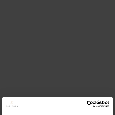
300mm
63,20
kr
(Exkl. moms)
Köp
Lägg till i favoriter
Lägg till i favoriter
Hendi
Skinka/laxkniv
”Granton Edge”, (l) 490mm,
brun
151,20
kr
(Exkl. moms)
Köp
Lägg till i favoriter
Lägg till i favoriter
Hendi
Filékniv, röd, (l)