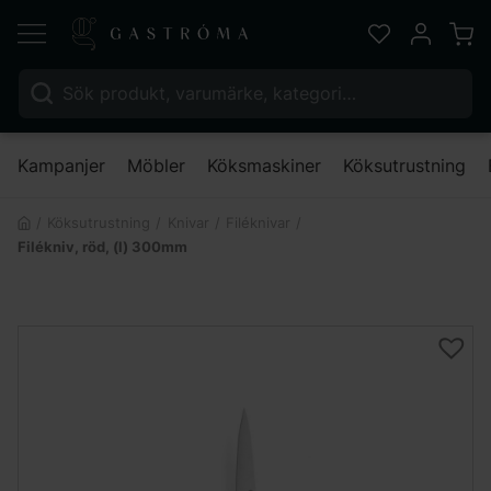
Varu
Favoriter
Mitt kont
Sök efter:
Nä
Kampanjer
Möbler
Köksmaskiner
Köksutrustning
Köksutrustning
Knivar
Filéknivar
Filékniv, röd, (l) 300mm