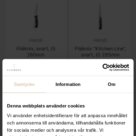
Hendi
Hendi
Filékniv, svart, (l)
Filékniv ”Kitchen Line”,
260mm
svart, (l) 285mm
79,20
kr
135,20
kr
(Exkl. moms)
(Exkl. moms)
Samtycke
Information
Om
KÖP
KÖP
Denna webbplats använder cookies
Vi använder enhetsidentifierare för att anpassa innehållet
och annonserna till användarna, tillhandahålla funktioner
för sociala medier och analysera vår trafik. Vi