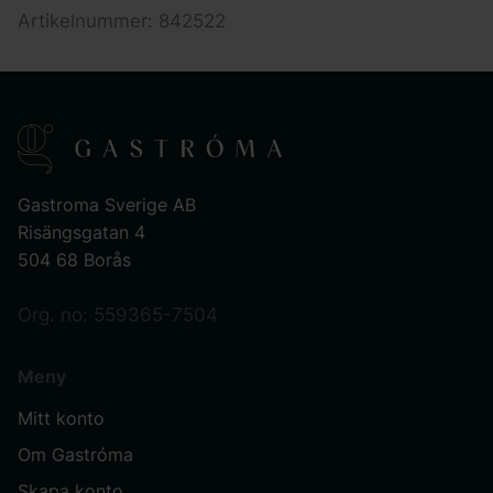
Artikelnummer: 842522
Gastroma Sverige AB
Risängsgatan 4
504 68 Borås
Org. no: 559365-7504
Meny
Mitt konto
Om Gastróma
Skapa konto