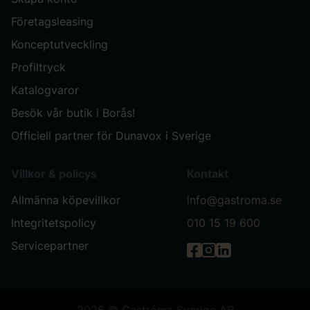
Företagsleasing
Konceptutveckling
Profiltryck
Katalogvaror
Besök vår butik i Borås!
Officiell partner för Dunavox i Sverige
Villkor & policys
Kontakt
Allmänna köpevillkor
info@gastroma.se
Integritetspolicy
010 15 19 600
Servicepartner
Gastróma på Facebook
Gastróma på Instag
Gastróma på Link