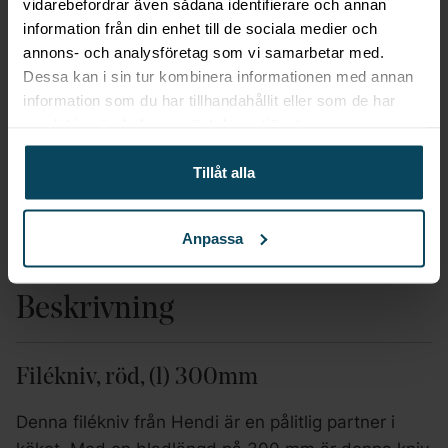
vidarebefordrar även sådana identifierare och annan
information från din enhet till de sociala medier och
Hendi
Hendi
annons- och analysföretag som vi samarbetar med.
Dessa kan i sin tur kombinera informationen med annan
Skinka/laxkniv
Filékniv, blå, (l) 300mm
”Granton Edge”, (l)
information som du har tillhandahållit eller som de har
63,20
kr
490mm, brun
samlat in när du har använt deras tjänster.
(Exkl. moms)
151,20
kr
Tillåt alla
(Exkl. moms)
KÖP
KÖP
Anpassa
Beskrivning
Filékniv, röd, (l) 300mm
Denna filékniv från Hendi är en pålitlig partner i