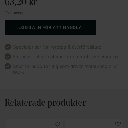
63,20
kr
(Exkl. moms)
LOGGA IN FÖR ATT HANDLA
Specialpriser för företag & återförsäljare
Expertis och utrustning för en proffsig servering
Smarta inköp för dig som driver restaurang eller
butik
Relaterade produkter