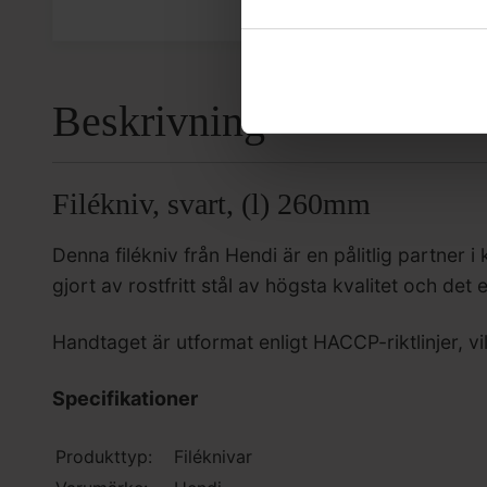
(Exkl. mom
Beskrivning
Filékniv, svart, (l) 260mm
Denna filékniv från Hendi är en pålitlig partner 
gjort av rostfritt stål av högsta kvalitet och 
Handtaget är utformat enligt HACCP-riktlinjer, v
Specifikationer
Produkttyp:
Filéknivar