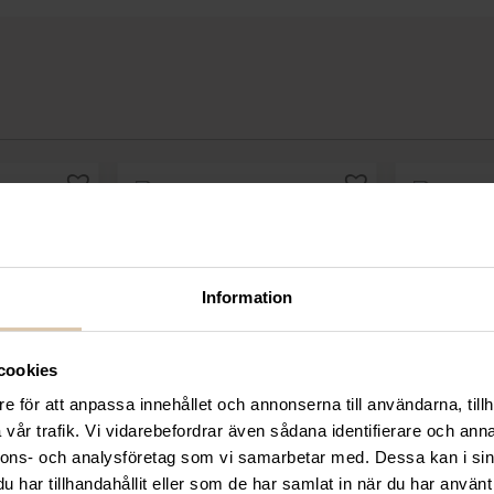
Information
cookies
Hendi
e för att anpassa innehållet och annonserna till användarna, tillh
 ”Granton
Filékniv ”Kitchen Line”,
Filékniv
vår trafik. Vi vidarebefordrar även sådana identifierare och anna
mm, brun
svart, (l) 285mm
nnons- och analysföretag som vi samarbetar med. Dessa kan i sin
r
135,20
kr
(
har tillhandahållit eller som de har samlat in när du har använt 