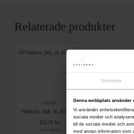
Relaterade produkter
Samtycke
Denna webbplats använder 
Hendi
Hendi
Vi använder enhetsidentifierar
Filékniv, blå, (l) 300mm
Skinka/laxkniv
sociala medier och analysera 
Edge”, (l) 490
63,20
kr
till de sociala medier och a
151,20
k
(Exkl. moms)
med annan information som du 