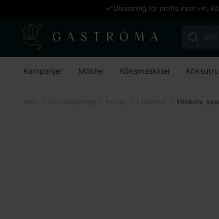
Utrustning för proffs inom vin, k
Sök efter:
Kampanjer
Möbler
Köksmaskiner
Köksutru
Hem
Köksutrustning
Knivar
Filéknivar
Filékniv, sv