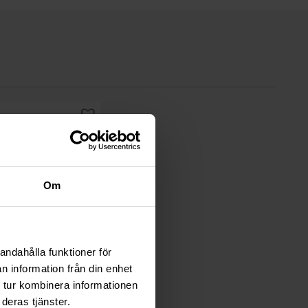
Om
Hendi
andahålla funktioner för
, röd, (l) 300mm
n information från din enhet
63,20
kr
 tur kombinera informationen
Exkl. moms)
deras tjänster.