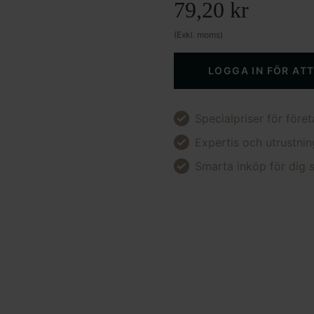
79,20
kr
(Exkl. moms)
LOGGA IN FÖR AT
Specialpriser för föret
Expertis och utrustnin
Smarta inköp för dig s