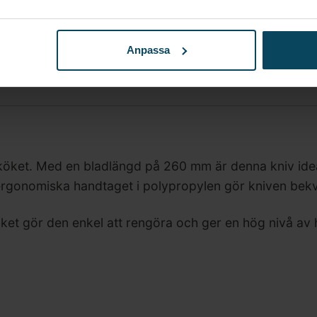
s)
(Exkl. moms)
Anpassa
i köket. Med en bladlängd på 260 mm är denna kniv ideali
det ergonomiska handtaget i polypropylen gör kniven be
ilket gör den enkel att rengöra och ger en hög nivå av 