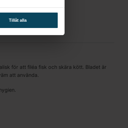
Tillåt alla
sk för att filéa fisk och skära kött. Bladet är
kväm att använda.
hygien.