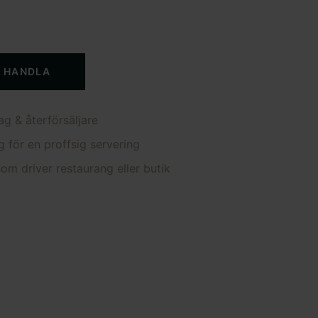
T HANDLA
ag & återförsäljare
g för en proffsig servering
om driver restaurang eller butik