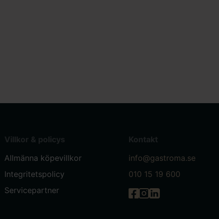
Villkor & policys
Kontakt
Allmänna köpevillkor
info@gastroma.se
Integritetspolicy
010 15 19 600
Servicepartner
Gastróma på Facebook
Gastróma på Instagr
Gastróma på Linke