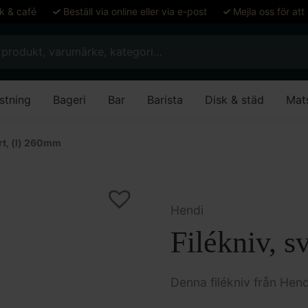
ök & café
Beställ via online eller via e-post
Mejla oss för att
stning
Bageri
Bar
Barista
Disk & städ
Mat
art, (l) 260mm
Hendi
Filékniv, s
Denna filékniv från Hendi