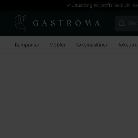
Utrustning för proffs inom vin, k
Sök efter:
Kampanjer
Möbler
Köksmaskiner
Köksutru
Hem
Förbrukning
Övrigt engångsmaterial
Tejp
Fry
-15%
Lägg till i favoriter
Lägg till i favoriter
Etab
Frystejp Krä