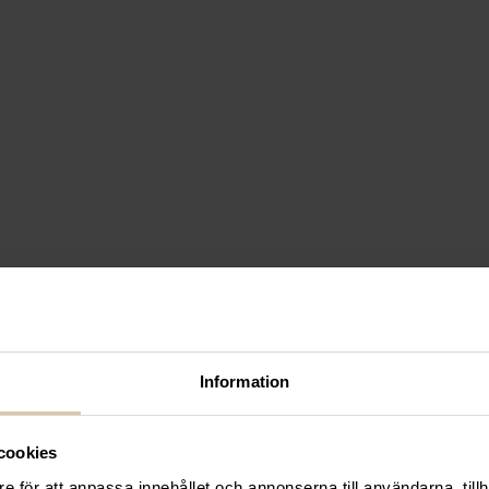
Information
cookies
e för att anpassa innehållet och annonserna till användarna, tillh