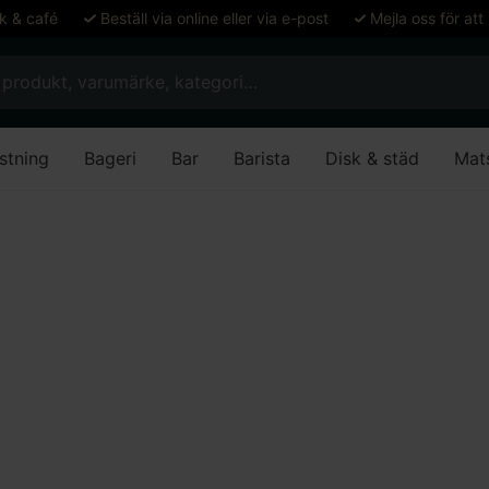
ök & café
Beställ via online eller via e-post
Mejla oss för att
stning
Bageri
Bar
Barista
Disk & städ
Mat
stejp Kräppat papper, 19mmx50m
ppat papper, 19mmx5