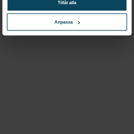
Tillåt alla
0.5l, Ø80 x (h) 260mm
415,20
kr
(Exkl. moms)
Anpassa
Köp
Lägg till i favoriter
Lägg till i favoriter
Hendi
Gräddsifon,
Pastellgul, 0.5l, Ø80 x (h)
260mm
415,20
kr
(Exkl. moms)
Köp