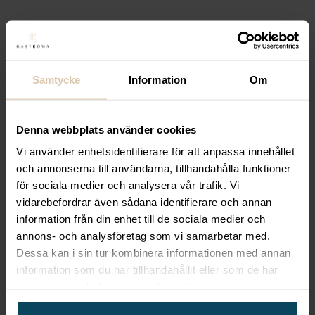
Köp
Lägg till i favoriter
Samtycke
Information
Om
Lägg till i favoriter
Hendi
Gräddsifon ”Kitchen
Denna webbplats använder cookies
line” Svart, 0.5l, Ø80 x (h)
Vi använder enhetsidentifierare för att anpassa innehållet
och annonserna till användarna, tillhandahålla funktioner
260mm
för sociala medier och analysera vår trafik. Vi
479,20
kr
(Exkl. moms)
vidarebefordrar även sådana identifierare och annan
Köp
information från din enhet till de sociala medier och
annons- och analysföretag som vi samarbetar med.
Dessa kan i sin tur kombinera informationen med annan
Lägg till i favoriter
information som du har tillhandahållit eller som de har
Lägg till i favoriter
samlat in när du har använt deras tjänster.
Hendi
Gräddsifon, Taupe,