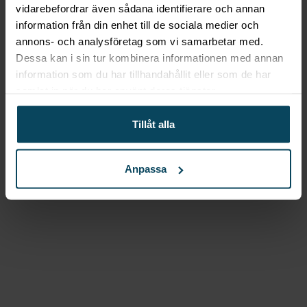
vidarebefordrar även sådana identifierare och annan
479,20
kr
(Exkl. moms)
information från din enhet till de sociala medier och
Köp
annons- och analysföretag som vi samarbetar med.
Dessa kan i sin tur kombinera informationen med annan
information som du har tillhandahållit eller som de har
samlat in när du har använt deras tjänster.
Lägg till i favoriter
Lägg till i favoriter
Tillåt alla
Hendi
Sifon ”Profi Line” i
två olika storlekar, varmt /
Anpassa
kallt
Från
999,20
kr
(Exkl. moms)
Välj
Lägg till i favoriter
Lägg till i favoriter