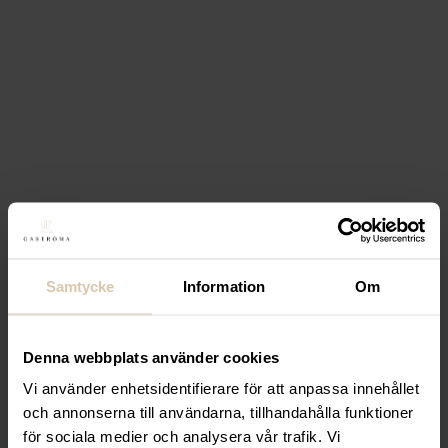
Lägg till i favoriter
Lägg till i favoriter
Hendi
Gräddsifon i tre olika
storlekar
Från
439,20
kr
(Exkl. moms)
Välj
Samtycke
Information
Om
Lägg till i favoriter
Lägg till i favoriter
Hendi
Gräddsifon,
Denna webbplats använder cookies
Pastellrosa, 0.5l, Ø80 x (h)
Vi använder enhetsidentifierare för att anpassa innehållet
och annonserna till användarna, tillhandahålla funktioner
260mm
för sociala medier och analysera vår trafik. Vi