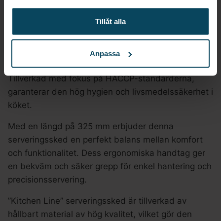
Serveringssked ”Kitchen Line”, (l)
Tillåt alla
325mm
Serveringsskeden ”Kitchen Line” är en professionell
Anpassa
och pålitlig köksredskap för effektiv servering.
Tillverkad med fokus på HACCP-standarderna,
garanterar den hög hygien och livsmedelssäkerhet i
köket.
Med en längd på 325 mm erbjuder denna
serveringssked en perfekt balans mellan komfort
och funktionalitet. Dess ergonomiska handtag ger
en bekväm och säker grepp för enkel hantering och
precisionsservering.
”Kitchen Line” serveringssked är tillverkad av
hållbart material av hög kvalitet, vilket gör den