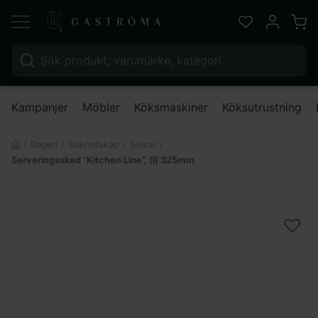
Varu
Favoriter
Mitt kont
Sök efter:
Nä
Kampanjer
Möbler
Köksmaskiner
Köksutrustning
Bageri
Bakredskap
Slevar
Serveringssked ”Kitchen Line”, (l) 325mm