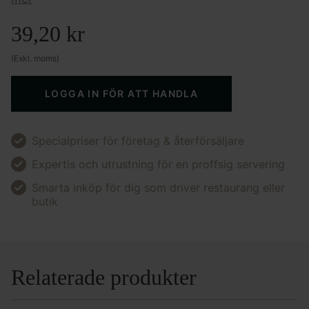
39,20
kr
(Exkl. moms)
LOGGA IN FÖR ATT HANDLA
Specialpriser för företag & återförsäljare
Expertis och utrustning för en proffsig servering
Smarta inköp för dig som driver restaurang eller
butik
Relaterade produkter