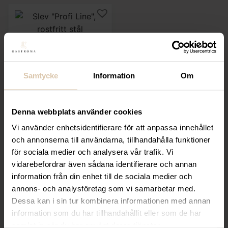
Samtycke
Information
Om
Hendi
Slev ”Profi Line”,
rostfritt stål
Denna webbplats använder cookies
Vi använder enhetsidentifierare för att anpassa innehållet
Från
100
kr
och annonserna till användarna, tillhandahålla funktioner
(Exkl. moms)
för sociala medier och analysera vår trafik. Vi
vidarebefordrar även sådana identifierare och annan
VÄLJ
information från din enhet till de sociala medier och
annons- och analysföretag som vi samarbetar med.
Dessa kan i sin tur kombinera informationen med annan
Beskrivning
information som du har tillhandahållit eller som de har
samlat in när du har använt deras tjänster.