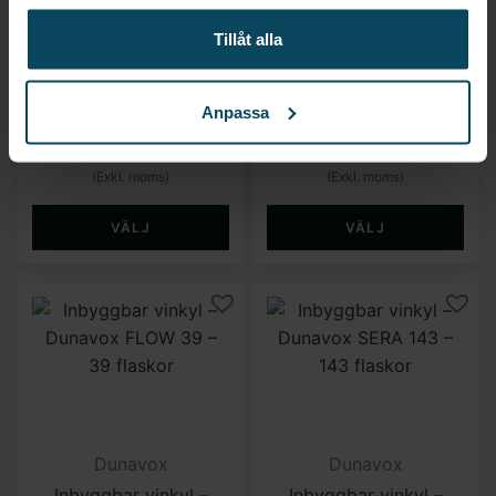
Dunavox
Dunavox
Tillåt alla
Inbyggbar vinkyl –
Inbyggbar vinkyl –
Dunavox FLOW 9 – 9
Dunavox SERA 40 – 40
flaskor
flaskor
Anpassa
8 632
kr
19 192
kr
(Exkl. moms)
(Exkl. moms)
VÄLJ
VÄLJ
Dunavox
Dunavox
Inbyggbar vinkyl –
Inbyggbar vinkyl –