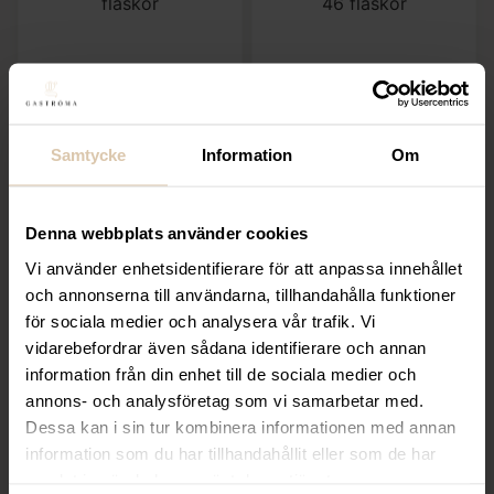
Dunavox
Dunavox
Inbyggbar vinkyl –
Inbyggbar vinkyl –
Dunavox SERA 58 – 58
Dunavox FLOW 46 –
Samtycke
Information
Om
flaskor
46 flaskor
27 992
kr
20 392
kr
Denna webbplats använder cookies
(Exkl. moms)
(Exkl. moms)
Vi använder enhetsidentifierare för att anpassa innehållet
och annonserna till användarna, tillhandahålla funktioner
VÄLJ
VÄLJ
för sociala medier och analysera vår trafik. Vi
vidarebefordrar även sådana identifierare och annan
information från din enhet till de sociala medier och
annons- och analysföretag som vi samarbetar med.
Dessa kan i sin tur kombinera informationen med annan
information som du har tillhandahållit eller som de har
samlat in när du har använt deras tjänster.