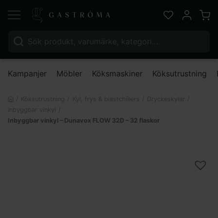
Varu
Favoriter
Mitt kont
Sök efter:
Nä
Kampanjer
Möbler
Köksmaskiner
Köksutrustning
Köksutrustning
Kyl, frys & blastchillers
Dryckeskylar
Inbyggbar vinkyl
Inbyggbar vinkyl – Dunavox FLOW 32D – 32 flaskor