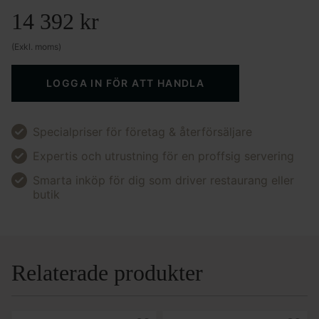
14 392
kr
(Exkl. moms)
LOGGA IN FÖR ATT HANDLA
Specialpriser för företag & återförsäljare
Expertis och utrustning för en proffsig servering
Smarta inköp för dig som driver restaurang eller
butik
Relaterade produkter