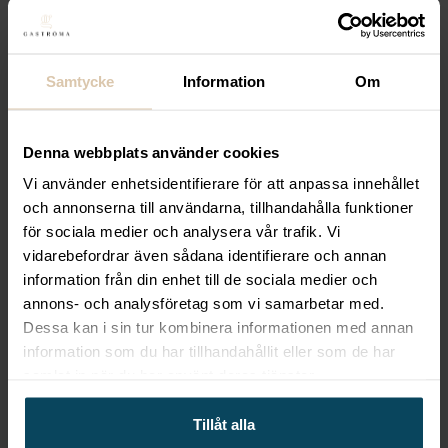
16 392
kr
(Exkl. moms)
Köp
Samtycke
Information
Om
Lägg till i favoriter
Denna webbplats använder cookies
Lägg till i favoriter
Dunavox
Integrerbar vinkyl
Vi använder enhetsidentifierare för att anpassa innehållet
och annonserna till användarna, tillhandahålla funktioner
– Dunavox NOBLE 25.TO –
för sociala medier och analysera vår trafik. Vi
vidarebefordrar även sådana identifierare och annan
25 flaskor
information från din enhet till de sociala medier och
26 792
kr
(Exkl. moms)
annons- och analysföretag som vi samarbetar med.
Köp
Dessa kan i sin tur kombinera informationen med annan
information som du har tillhandahållit eller som de har
samlat in när du har använt deras tjänster.
Lägg till i favoriter
Tillåt alla
Lägg till i favoriter