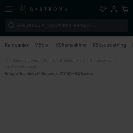
Varu
Favoriter
Mitt kont
Sök efter:
Nä
Kampanjer
Möbler
Köksmaskiner
Köksutrustning
Köksutrustning
Kyl, frys & blastchillers
Dryckeskylar
Integrerbar vinkyl
Integrerbar vinkyl – Dunavox JOY 65 – 65 flaskor