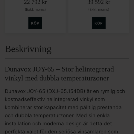
22 792
kr
39 592
kr
(Exkl. moms)
(Exkl. moms)
KÖP
KÖP
Beskrivning
Dunavox JOY-65 – Stor helintegrerad
vinkyl med dubbla temperaturzoner
Dunavox JOY-65 (DXJ-65.154DB) är en rymlig och
kostnadseffektiv helintegrerad vinkyl som
kombinerar stor kapacitet med pålitlig prestanda
och dubbla temperaturzoner. Med sin enkla
installation och moderna design är detta det
perfekta valet för den seriösa vinsamlaren som