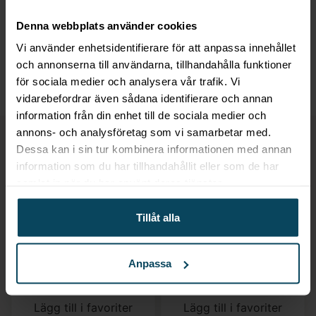
Specialpriser för företag & återförsäljare
Denna webbplats använder cookies
Expertis och utrustning för en proffsig servering
Vi använder enhetsidentifierare för att anpassa innehållet
Smarta inköp för dig som driver restaurang eller
och annonserna till användarna, tillhandahålla funktioner
butik
för sociala medier och analysera vår trafik. Vi
vidarebefordrar även sådana identifierare och annan
information från din enhet till de sociala medier och
annons- och analysföretag som vi samarbetar med.
Relaterade produkter
Dessa kan i sin tur kombinera informationen med annan
information som du har tillhandahållit eller som de har
samlat in när du har använt deras tjänster.
Tillåt alla
Anpassa
Lägg till i favoriter
Lägg till i favoriter