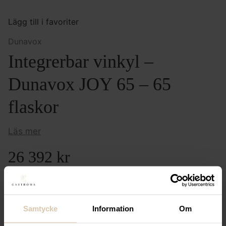
Lägg till i favoriter
Dunavox
Integrerbar vinkyl –
Dunavox JOY 65 – 65
flaskor
Läs mer
26 392
kr
(Exkl. moms)
LOGGA IN FÖR ATT HANDLA
Samtycke
Information
Om