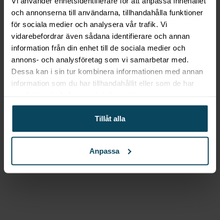
Vi använder enhetsidentifierare för att anpassa innehållet
Köp
och annonserna till användarna, tillhandahålla funktioner
för sociala medier och analysera vår trafik. Vi
vidarebefordrar även sådana identifierare och annan
Lägg till i favoriter
information från din enhet till de sociala medier och
Lägg till i favoriter
annons- och analysföretag som vi samarbetar med.
AmerBox
Pizzalåda
Dessa kan i sin tur kombinera informationen med annan
information som du har tillhandahållit eller som de har
”Kitchen Line”, 18l, 600 x
samlat in när du har använt deras tjänster.
400 x (h) 95mm
Tillåt alla
215,20
kr
(Exkl. moms)
Köp
Anpassa
Beskrivning
Pizzalåda ”Kitchen Line”, 24l, 600 x 400
x (h) 130mm
För den kräsne pizzabagaren som vill hålla sin deg