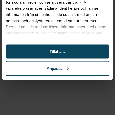
för sociala medier och analysera vår trafik. Vi
mm x 700 mm, 6-pack
vidarebefordrar även sådana identifierare och annan
information från din enhet till de sociala medier och
343,20
kr
57,20
kr
/styck
(Exkl. moms)
annons- och analysföretag som vi samarbetar med.
Köp
Dessa kan i sin tur kombinera informationen med annan
Beskrivning
information som du har tillhandahållit eller som de har
samlat in när du har använt deras tjänster.
Material: 50% linen/ 50% bomull 280 g/m²
Storlek: one size
Tillåt alla
Artikelnummer: HD071819799068B
Anpassa
Gastroma Sverige AB
Risängsgatan 4
504 68 Borås
Org. no: 559365-7504