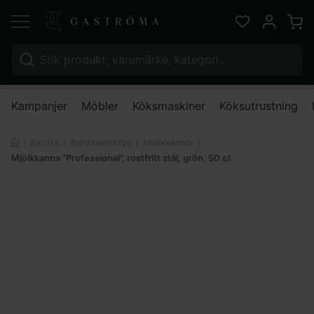
Varu
Favoriter
Mitt kont
Sök efter:
Nä
Kampanjer
Möbler
Köksmaskiner
Köksutrustning
Barista
Baristaverktyg
Mjölkkannor
Mjölkkanna ”Professional”, rostfritt stål, grön, 50 cl