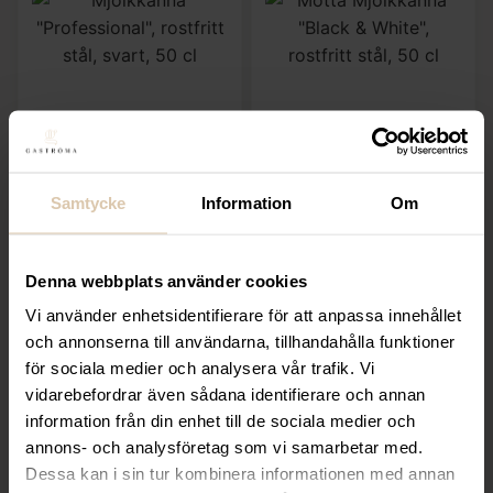
Lägg till i favoriter
Lägg till i favoriter
Metallurgica Motta
Metallurgica Motta
Samtycke
Information
Om
Mjölkkanna
Motta Mjölkkanna
”Professional”, rostfritt
”Black & White”,
stål, svart, 50 cl
rostfritt stål, 50 cl
Denna webbplats använder cookies
359,20
kr
679,20
kr
Vi använder enhetsidentifierare för att anpassa innehållet
(Exkl. moms)
(Exkl. moms)
och annonserna till användarna, tillhandahålla funktioner
för sociala medier och analysera vår trafik. Vi
KÖP
KÖP
vidarebefordrar även sådana identifierare och annan
information från din enhet till de sociala medier och
annons- och analysföretag som vi samarbetar med.
Dessa kan i sin tur kombinera informationen med annan