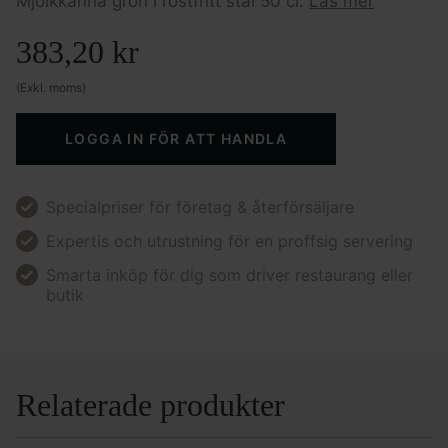
Mjölkkanna grön i rostfritt stål 50 cl.
Läs mer
383,20
kr
(Exkl. moms)
LOGGA IN FÖR ATT HANDLA
Specialpriser för företag & återförsäljare
Expertis och utrustning för en proffsig servering
Smarta inköp för dig som driver restaurang eller
butik
Relaterade produkter