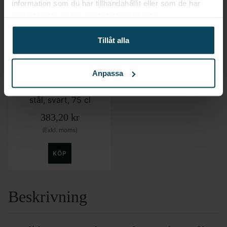
information som du har tillhandahållit eller som de har
samlat in när du har använt deras tjänster.
Tillåt alla
Lägg till i favoriter
Metallurgica Motta
Anpassa
Mjölkkanna
”Professional”, rostfritt
stål, svart, 75 cl
383,20
kr
(Exkl. moms)
KÖP
Beskrivning