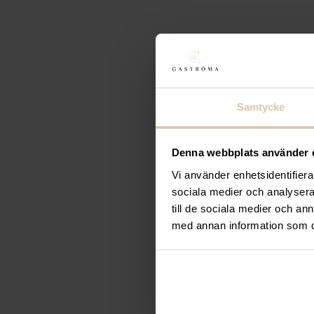
Beskrivning
Öppen brickvagn för 8 lunchbricko
Denna öppna brickvagn har plats för 8 lunch- ell
Samtycke
Tekniska specifikationer
Mått: 390 x 450 x 1560 mm
Denna webbplats använder 
Vi använder enhetsidentifierar
Specifikationer
sociala medier och analysera 
till de sociala medier och a
Produkttyp:
Brickställ
med annan information som du 
Varumärke:
Gastróma Pro
Material:
Rostfritt stål