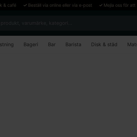
ök & café
Beställ via online eller via e-post
Mejla oss för att
stning
Bageri
Bar
Barista
Disk & städ
Mat
en brickvagn för 8 lunchbrickor
 brickvagn för 8 lun