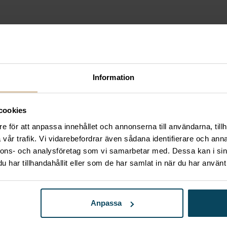
r
er cafébrickor. Vagnen är både hållbar och lätt att re
Information
cookies
e för att anpassa innehållet och annonserna till användarna, tillh
vår trafik. Vi vidarebefordrar även sådana identifierare och anna
nnons- och analysföretag som vi samarbetar med. Dessa kan i sin
har tillhandahållit eller som de har samlat in när du har använt 
Anpassa