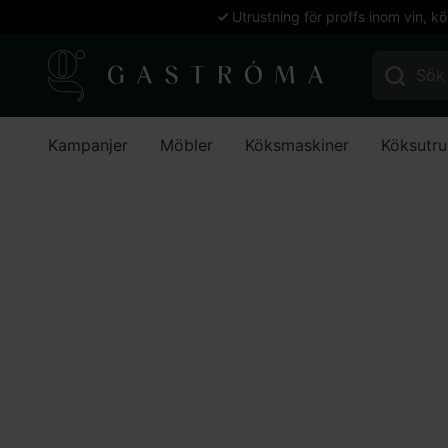
Utrustning för proffs inom vin, k
Sök efter:
Kampanjer
Möbler
Köksmaskiner
Köksutru
Hem
Matsal
Brickor & brickvagnar
Brickvagnar
Öpp
Lägg till i favoriter
Lägg till i favoriter
Gastróma Pro
Öppen