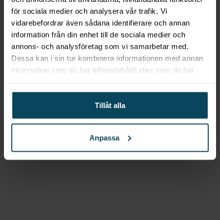
Hendi
Tillbringare, 2l, Ø120
för sociala medier och analysera vår trafik. Vi
vidarebefordrar även sådana identifierare och annan
x (h) 250mm
information från din enhet till de sociala medier och
annons- och analysföretag som vi samarbetar med.
231,20
kr
(Exkl. moms)
Dessa kan i sin tur kombinera informationen med annan
Köp
information som du har tillhandahållit eller som de har
Beskrivning
samlat in när du har använt deras tjänster.
Tillbringare med isrör, 2.2l, Ø150 x (h)
Tillåt alla
260mm
HENDI:s tillbringare med isrör är en praktisk och
Anpassa
funktionell lösning för att servera kalla drycker.
Tillbringaren har en kapacitet på 2,2 liter och mäter
Ø150 x 260 mm (diameter x höjd).
Tillbringaren är tillverkad av SAN-plast och har en
päronformad modell som är både stilren och