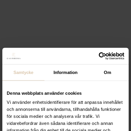
Lägg till i favoriter
Lägg till i favoriter
Hendi
Tillbringare med isrör,
2.2l, Ø150 x (h) 260mm
263,20
kr
(Exkl. moms)
Köp
Samtycke
Information
Om
Lägg till i favoriter
Lägg till i favoriter
Denna webbplats använder cookies
Hendi
Tillbringare, 2l, Ø120
Vi använder enhetsidentifierare för att anpassa innehållet
x (h) 250mm
och annonserna till användarna, tillhandahålla funktioner
för sociala medier och analysera vår trafik. Vi
231,20
kr
(Exkl. moms)
vidarebefordrar även sådana identifierare och annan
Köp
information från din enhet till de sociala medier och