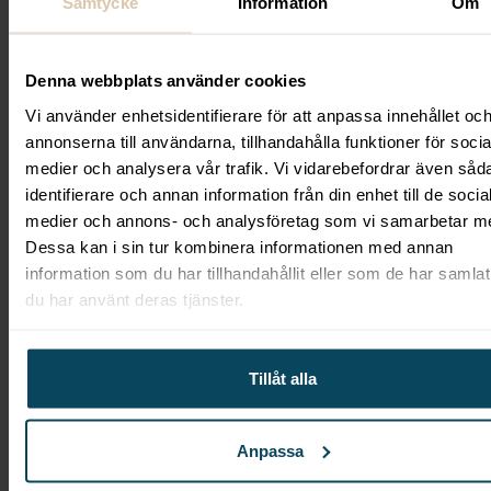
Samtycke
Information
Om
Portafilterigenkänning:
Automatisk – enkel &
dubbel dos
Hoppervolym:
1,2 kg
Denna webbplats använder cookies
Användning:
Espresso, moka, filter
Vi använder enhetsidentifierare för att anpassa innehållet oc
Malningsjustering:
Steglös
annonserna till användarna, tillhandahålla funktioner för socia
Färger:
Finns i flera utföranden – kontakta oss
medier och analysera vår trafik. Vi vidarebefordrar även såd
på
info@gastroma.se
eller ring oss på
010 15
identifierare och annan information från din enhet till de socia
19 600
så guidar vi dig vidare.
medier och annons- och analysföretag som vi samarbetar m
Dessa kan i sin tur kombinera informationen med annan
Offert:
Maskiner med andra burrstorlekar säljs
information som du har tillhandahållit eller som de har samlat
via offert
du har använt deras tjänster.
Fördelar med Quamar A01
Fullautomatiskt arbetsflöde med smart
Tillåt alla
igenkänning
Touchdisplay för enkel hantering
Anpassa
Anpassad för höga volymer – upp till 5 kg/dag