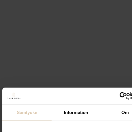
Helautomatisk Kaffekvarn,
220–240 V
11 592
kr
(Exkl. moms)
Köp
Beskrivning
Quamar Newton 250-Q Automatisk
Kaffetamper
Quamar Newton 250-Q är en professionell
automatisk kaffetamper designad för att ge
konsekvent och exakt tampning vid varje
användning. Genom ett robust mekaniskt hävarms-
och kolvsystem applicerar maskinen ett konstant
Samtycke
Information
Om
tryck på 25 kg (250 newton), vilket bidrar till jämn
extraktion och hög kvalitet i espressobryggningen.