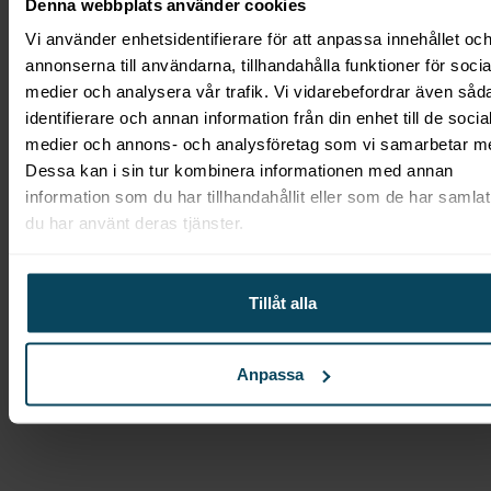
Denna webbplats använder cookies
Den kompakta konstruktionen gör den lätt att
Vi använder enhetsidentifierare för att anpassa innehållet oc
placera på arbetsbänken, medan höljet i rostfritt
annonserna till användarna, tillhandahålla funktioner för socia
stål med ABS-sidopaneler ger både hållbarhet och
medier och analysera vår trafik. Vi vidarebefordrar även såd
enkel rengöring. Newton 250-Q är idealisk för
identifierare och annan information från din enhet till de socia
caféer, restauranger och andra professionella
medier och annons- och analysföretag som vi samarbetar m
miljöer där snabbhet, precision och ergonomi är
Dessa kan i sin tur kombinera informationen med annan
avgörande.
information som du har tillhandahållit eller som de har samlat
du har använt deras tjänster.
Produktinformation
Tamperdiameter: Ø 58 mm eller Ø 53 mm
Tillåt alla
Tryckkraft: 25 kg (250 newton)
Tampningstid: 0,60 sekunder
Anpassa
Tampningsteknik: Mekaniskt hävarms- och
kolvsystem
Material: Rostfritt stål med ABS-paneler
Mått (B x D x H): 109 x 196 x 276 mm