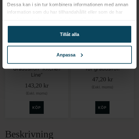
Dessa kan i sin tur kombinera informationen med annan
information som du har tillhandahållit eller som de har
samlat in när du har använt deras tjänster.
Tillåt alla
Hendi
Gastróma Pro
Anpassa
Reservdelset för
Gräddpatroner 2-pack
Gräddsifon ”Kitchen
för gräddsifon
Line”
47,20
kr
143,20
kr
(Exkl. moms)
(Exkl. moms)
KÖP
KÖP
Beskrivning