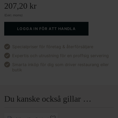
207,20
kr
(Exkl. moms)
LOGGA IN FÖR ATT HANDLA
Specialpriser för företag & återförsäljare
Expertis och utrustning för en proffsig servering
Smarta inköp för dig som driver restaurang eller
butik
Du kanske också gillar …