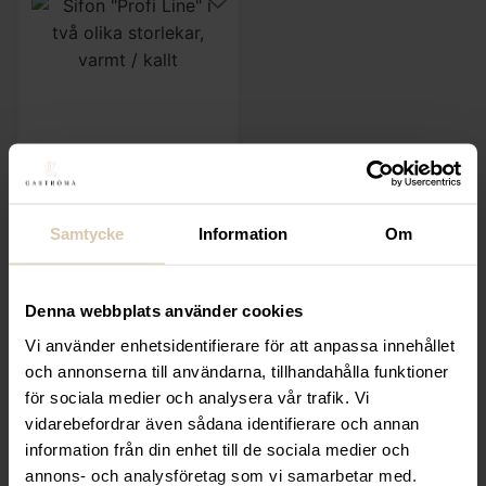
Hendi
Sifon ”Profi Line” i två
olika storlekar, varmt /
kallt
Samtycke
Information
Om
Från
999,20
kr
(Exkl. moms)
Denna webbplats använder cookies
Vi använder enhetsidentifierare för att anpassa innehållet
VÄLJ
och annonserna till användarna, tillhandahålla funktioner
för sociala medier och analysera vår trafik. Vi
vidarebefordrar även sådana identifierare och annan
Relaterade produkter
information från din enhet till de sociala medier och
annons- och analysföretag som vi samarbetar med.