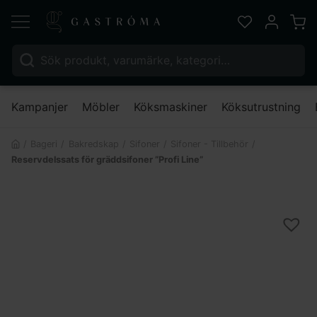
Varu
Favoriter
Mitt kont
Sök efter:
Nä
Kampanjer
Möbler
Köksmaskiner
Köksutrustning
Bageri
Bakredskap
Sifoner
Sifoner - Tillbehör
Reservdelssats för gräddsifoner ”Profi Line”